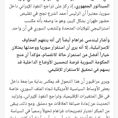
السيناتور الجمهوري، إ
ذ ركز على تراجع النفوذ الإيراني داخل
سوريا، معتبراً أن الرئيس أحمد الشرع نجح في تقليص
حضور طهران بشكل كبير، وهو ما وصفه بأنه مكسب
استراتيجي للولايات المتحدة وللشعب السوري في آن واحد.
وأشار ليندسي غراهام أيضاً إلى أنه يتفهم المخاوف
الإسرائيلية، إلا أنه يرى أن استقرار سوريا ووحدتها يمثلان
خياراً أفضل من استمرار حالة الانقسام، مؤكداً أن منح
الحكومة السورية فرصة لتحسين الأوضاع الداخلية قد
يسهم في تحقيق الاستقرار الإقليمي.
ويرى مراقبون أن هذا التحول قد يعكس بداية مراجعة داخل
بعض الأوساط السياسية الأمريكية تجاه الملف السوري، خاصة
في ظل المتغيرات الإقليمية، وتراجع النفوذ الإيراني، وتزايد
الحديث عن إعادة صياغة العلاقات مع دمشق. ومع ذلك، يبقى
من المبكر اعتبار تصريحات غراهام تحولاً رسمياً في السياسة