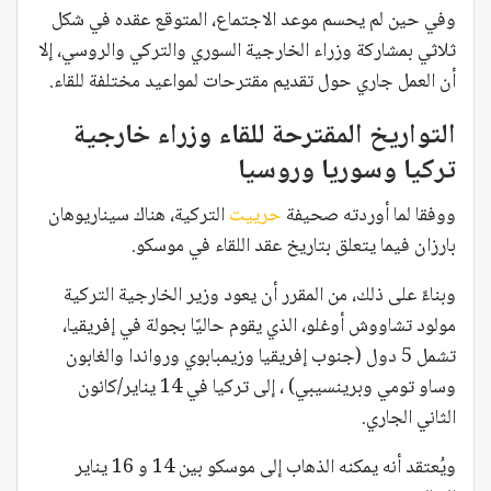
وفي حين لم يحسم موعد الاجتماع، المتوقع عقده في شكل
ثلاثي بمشاركة وزراء الخارجية السوري والتركي والروسي، إلا
أن العمل جاري حول تقديم مقترحات لمواعيد مختلفة للقاء.
التواريخ المقترحة للقاء وزراء خارجية
تركيا وسوريا وروسيا
ووفقا لما أوردته صحيفة
حرييت
التركية، هناك سيناريوهان
بارزان فيما يتعلق بتاريخ عقد اللقاء في موسكو.
وبناءً على ذلك، من المقرر أن يعود وزير الخارجية التركية
مولود تشاووش أوغلو، الذي يقوم حاليًا بجولة في إفريقيا،
تشمل 5 دول (جنوب إفريقيا وزيمبابوي ورواندا والغابون
وساو تومي وبرينسيبي) ، إلى تركيا في 14 يناير/كانون
الثاني الجاري.
ويُعتقد أنه يمكنه الذهاب إلى موسكو بين 14 و 16 يناير