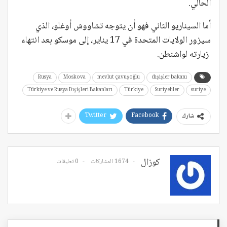
الحالي.
أما السيناريو الثاني فهو أن يتوجه تشاووش أوغلو، الذي
سيزور الولايات المتحدة في 17 يناير، إلى موسكو بعد انتهاء
زيارته لواشنطن.
Rusya
Moskova
mevlut çavuşoğlu
dışişler bakanı
Türkiye ve Rusya Dışişleri Bakanları
Türkiye
Suriyeliler
suriye
Twitter
Facebook
شارك
كوزال
1674 المشاركات
0 تعليقات