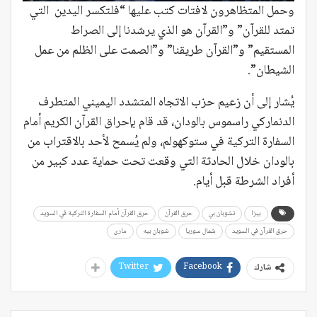
وحمل المتظاهرون لافتات كتب عليها “فلتكسر اليدين التي
تمتد للقرآن” و”القرآن هو الذي يرشدنا إلى الصراط
المستقيم” و”القرآن طريقنا” و”الصمت على الظلم من عمل
الشيطان”.
يُشار إلى أن زعيم حزب الاتجاه المتشدد اليميني المتطرف
الدنماركي راسموس بالودان، قد قام بإحراق القرآن الكريم أمام
السفارة التركية في ستوكهولم، ولم يُسمح لأحد بالاقتراب من
بالودان خلال الحادثة التي وقعت تحت حماية عدد كبير من
أفراد الشرطة قبل أيام.
بيزا
تشوبان بي
حرق القرآن
حرق القرآن أمام السفارة التركية في السويد
حرق القرآن في السويد
شمال سوريا
شوبان بيه
مارى
Twitter
Facebook
شارك