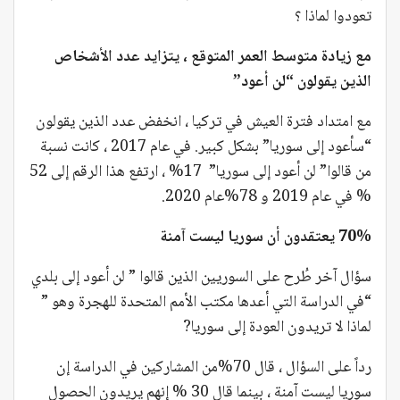
تعودوا لماذا ؟
مع زيادة متوسط العمر المتوقع ، يتزايد عدد الأشخاص
الذين يقولون “لن أعود”
مع امتداد فترة العيش في تركيا ، انخفض عدد الذين يقولون
“سأعود إلى سوريا” بشكل كبير. في عام 2017 ، كانت نسبة
من قالوا” لن أعود إلى سوريا” 17% ، ارتفع هذا الرقم إلى 52
% في عام 2019 و 78%عام 2020.
70% يعتقدون أن سوريا ليست آمنة
سؤال آخر طُرح على السوريين الذين قالوا ” لن أعود إلى بلدي
“في الدراسة التي أعدها مكتب الأمم المتحدة للهجرة وهو ”
لماذا لا تريدون العودة إلى سوريا?
رداً على السؤال ، قال 70%من المشاركين في الدراسة إن
سوريا ليست آمنة ، بينما قال 30 % إنهم يريدون الحصول