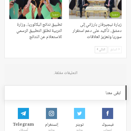
سوريا
سوريا
زيارة نيجيرفان بارزاني إلى
تطبيق نتائج البكالوريا.. وزارة
دمشق.. تأكيد على دعم استقرار
التربية تطلق التطبيق الرسمي
سوريا وتعزيز العلاقات
للاستعلام عن النتائج
السابق
التالي
التعليقات مغلقة.
ابقى معنا
فيسبوك
تويتر
إنستغرام
Telegram
إعجاب
متابع
متابع
أصدقاء