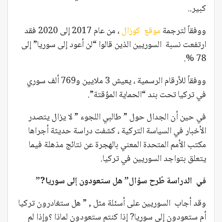
كبير..
ووفقاً لترجمة
موقع كوزال
، من عام 2017 إلى 2020 فقد
ارتفعت نسبة السوريين الذين قالوا “لن أعود إلى سوريا” إلى
78 %.
ووفقاً للأرقام الرسمية ، يعيش 3 ملايين و769 ألف سوري
في تركيا تحت بند “الحماية المؤقتة”.
في حين أن الجدال حول ” طالبي اللجوء ” لا يزال يتصدر
الأخبار في السياسة التركية ، كشفت دراسة حديثة أجراها
مكتب الأمم المتحدة المعني بالهجرة عن نتائج مذهلة فيما
يتعلق بتواجد السوريين في تركيا.
في الدراسة طُرح سؤال” هل ستعودون إلى سوريا?”
وقد أجاب السوريين على أسئلة مثل , ” هل ستغادرون تركيا
أم ستعودون إلى سوريا? إذا كنتم ستعودون لماذا ؟وإذا لم