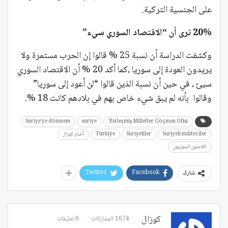
على الجنسية التركية.
20% ترى أن “الاقتصاد السوري سيء”
وكشفت الدراسة أن نسبة 25 % قالوا إن الحرب مستمرة ولا
يريدون العودة إلى سوريا ،كما أكد 20 % أن الاقتصاد السوري
سيئ ، في حين أن نسبة الذين قالوا “لن أعود إلى سوريا”
وقالوا بأنه لم يبق شيء خاص بهم في بلادهم كانت 18 %.
Suriye'ye dönmem
suriye
Birleşmiş Milletler Göçmen Ofisi'
Suriyeli mülteciler
Suriyeliler
Türkiye
أخبار كوزال
اللاجئون السوريون
Twitter
Facebook
شارك
كوزال
1674 المشاركات
0 تعليقات