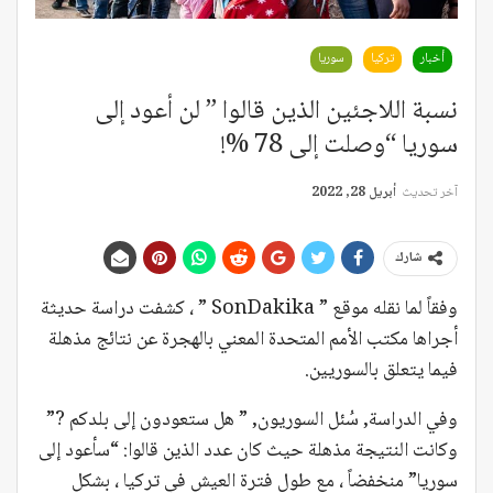
أخبار
تركيا
سوريا
نسبة اللاجئين الذين قالوا ” لن أعود إلى
سوريا “وصلت إلى 78 %!
آخر تحديث
أبريل 28, 2022
شارك
وفقاً لما نقله موقع ” SonDakika ” ، كشفت دراسة حديثة
أجراها مكتب الأمم المتحدة المعني بالهجرة عن نتائج مذهلة
فيما يتعلق بالسوريين.
وفي الدراسة, سُئل السوريون, ” هل ستعودون إلى بلدكم ?”
وكانت النتيجة مذهلة حيث كان عدد الذين قالوا: “سأعود إلى
سوريا” منخفضاً ، مع طول فترة العيش في تركيا ، بشكل