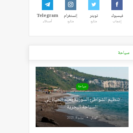
فيسبوك
تويتر
إنستغرام
Telegram
إعجاب
متابع
متابع
أصدقاء
سياحة
سياحة
تنظيم الشواطئ السورية يعيد الحياة إلى
السياحة البحرية
كوزال
يوليو 8, 2025