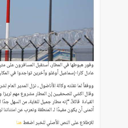
وفور هبوطها في المطار، اُستقبل المسافرون على متن ا
عادل كارا-إسماعيل أوغلو وآخرين تواجدوا في المكان
ووفقاً لما نقلته وكالة الأناضول ، نزل المدير العام لش
وقال اكشي للصحفيين إن المطار مشروع مهم لريزا وأ
القيادة قائلاً، “إنه مطار جميل للغاية، من السهل جدًا
أتمنى أن يكون مفيدًا لـ المنطقة ونعرب عن امتناننا لر
للإطلاع على النص الأصلي للخبر اضغط
هنا