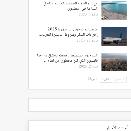
مع بدء العطلة الصيفية..تحديد مناطق
السباحة في إسطنبول
يوليو 3, 2025
متطلبات الدخول إلى سوريا 2025:
إجراءات السفر وشروط التأشيرة للعرب…
يونيو 20, 2025
السوريون يستمتعون بمنظر دمشق من جبل
قاسيون الذي كان محظوراً من نظام…
يناير 2, 2025
السابق
التالي
1 من 38
أحدث الأخبار