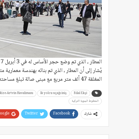
يُشار إلى أن المطار ، الذي تم بنائه بهندسة معمارية
المغلقة 47 ألف متر مربع مع مبنى صالة تبلغ مساحته 32 ألف متر مربع ومباني دعم أخرى.
Rize-Artvin Havalimanı
lk yolcu uçağı iniş
Bilal Ekşi
الخطوط الجوية التركية
oogle+
Twitter
Facebook
شارك