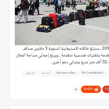
المطار ، الذي تم وضع حجر الأساس له في 3 أبريل 2017 ، ستبلغ طاقته الاستيعابية السنوية 3 ملايين مسافر.
 متقدمة وتقنيات هندسية متقدمة ، ويبلغ إجمالي مساحة المطار
THY Genel Müdürü
türk hava yolları
أخبار تركيا
أخبار كوزال
ReddIt
G