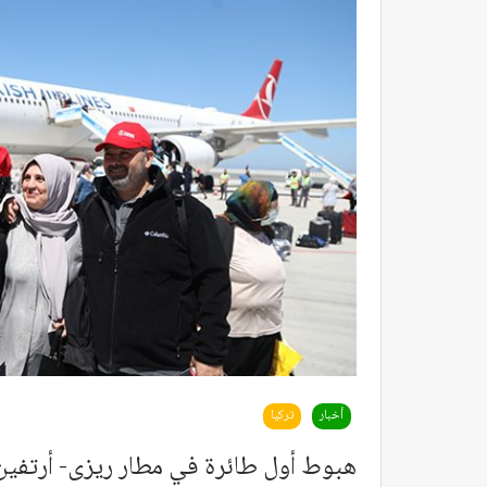
أخبار
تركيا
هبوط أول طائرة في مطار ريزى- أرتفين 