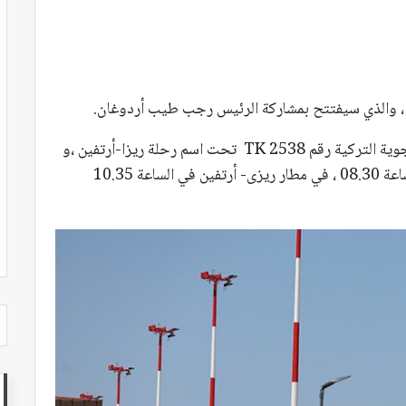
 ، والذي سيفتتح بمشاركة الرئيس رجب طيب أردوغان.
هبطت طائرة ركاب الخطوط الجوية التركية رقم TK 2538 تحت اسم رحلة ريزا-أرتفين ،و
التي كانت قد أقلعت اليوم من مطار إسطنبول في الساعة 08.30 ، في مطار ريزى- أرتفين في الساعة 10.35