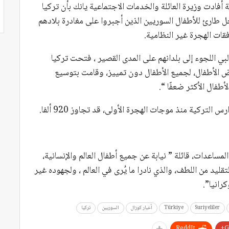
أفادت وزيرة العائلة والخدمات الاجتماعية يانك بأن تركيا
م مؤقتة كأول حل طارئ للأطفال السوريين الذين أجبروا على مغادرة بلادهم
قات الهجرة غير النظامية.
 اللجوء إلى بلدانهم على المدى القصير ، فتحت تركيا
اض الأطفال، لجميع الأطفال دون تمييز، وقامت بتوسيع
طفال الأكثر ضعفًا “.
تركية منذ موجات الهجرة الأولى، قد تجاوز 920 ألفا.
ساعدات، قائلة ” نيابة عن جميع أطفال العالم والإنسانية،
قليد من اللطف، والذي نادرا ما يُرى في العالم ، ولجهوده غير
رانيا”.
Suriyeliler
Türkiye
أخبار كوزال
السوريين
تركيا
ReddIt
G