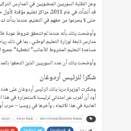
وعن الطلبة السوريين المنضويين في المدارس التركية 
قد أنشأت في عام 2011، مراكز تعلي
حتى لا يحرموا من حقهم في التعليم، عندما بدأت تدف
وأوضحت يانك بأنه عندما لم تتحقق شروط عودة طالبي
مدارس تابعة لوزارة التعليم الوطني ، بما في ذلك ري
مساعدة التعليم المشروط للأجانب” لتغطية” جميع الأ
وأوضحت يانك أن عدد السوريين الذين التحقوا بالمدارس ال
شكرا للرئيس أردوغان
وشكرت الوزيرة دريا يانك الرئيس أردوغان على هذه الم
أود أن أعرب عن امتناني لرئيسنا لاستمراره في هذا الت
العادية في هذا الاتجاه ، وآخرها في روسيا – حرب أوك
suriye
Derya Yanık
Aile ve Sosyal Hizmetler Bakanı
oogle+
Twitter
Facebook