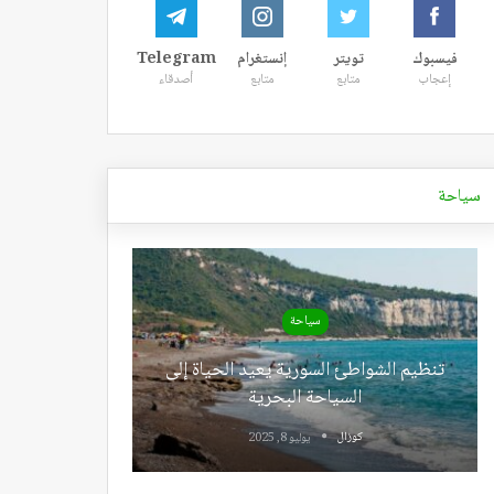
فيسبوك
تويتر
إنستغرام
Telegram
إعجاب
متابع
متابع
أصدقاء
سياحة
سياحة
تنظيم الشواطئ السورية يعيد الحياة إلى
السياحة البحرية
كوزال
يوليو 8, 2025