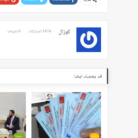
شارك
كوزال
1674 المشاركات
0 تعليقات
قد يعجبك ايضا
تركيا
سوريا