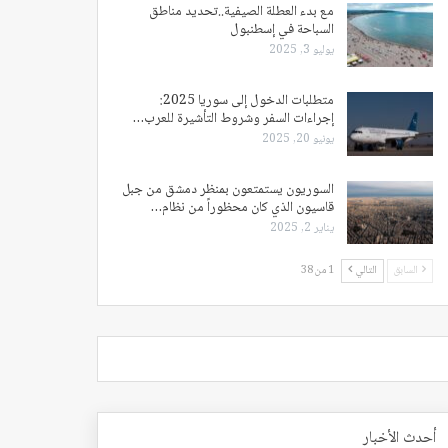
مع بدء العطلة الصيفية..تحديد مناطق
السباحة في إسطنبول
يوليو 3, 2025
متطلبات الدخول إلى سوريا 2025:
إجراءات السفر وشروط التأشيرة للعرب…
يونيو 20, 2025
السوريون يستمتعون بمنظر دمشق من جبل
قاسيون الذي كان محظوراً من نظام…
يناير 2, 2025
السابق
التالي
1 من 38
أحدث الأخبار