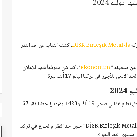
 يوليو 2024
ركة
DİSK Birleşik Metal-İş
، كُشف النقاب عن حد الفقر
عن صحيفة “
ekonomim
“، كما كان متوفعاً شهد الإعلان
 للأجور في تركيا البالغ 17 ألف ليرة.
202
وقد بلغ حد الجوع لأسرة مكونة من أربعة أفراد من أجل نظام غذائي صحي 19 ألفًا و423 ليرة،وبلغ خط الفقر 67
ووفقًا لدراسة أجرتها “BİSAM” التابعة لاتحاد “DİSK Birleşik Metal-İş” حول حد الفقر والجوع في تركيا
ن مستوى خط الجوع.