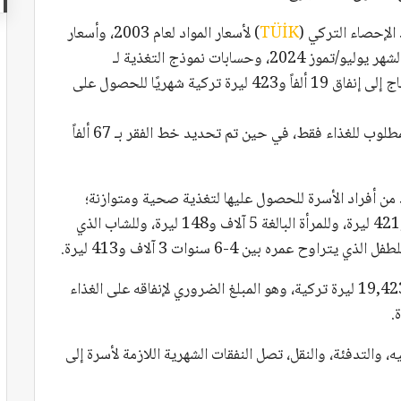
الإحصاء التركي (
TÜİK
) لأسعار المواد لعام 2003، وأسعار
خبز الشعب في إسطنبول، وأسعار السلاسل التجارية لشهر يوليو/تموز 2024، وحسابات نموذج التغذية لـ
“BİSAM”، تبين أن أسرة مكونة من أربعة أفراد تحتاج إلى إنفاق 19 ألفاً و423 ليرة تركية شهريًا للحصول على
وكشفت الدراسة أن هذه النفقات تمثل الحد الأدنى المطلوب للغذاء فقط، في حين تم تحديد خط الفقر بـ 67 ألفاً
من أفراد الأسرة للحصول عليها لتغذية صحية ومتوازنة؛
فالتكلفة الشهرية المطلوبة للرجل البالغ تبلغ 5 آلاف و421 ليرة، وللمرأة البالغة 5 آلاف و148 ليرة، وللشاب الذي
كما بلغ إجمالي تكلفة التغذية الصحية لأسرة بأكملها 19,423 ليرة تركية، وهو المبلغ الضروري لإنفاقه على الغذاء
.
، والتدفئة، والنقل، تصل النفقات الشهرية اللازمة لأسرة إلى