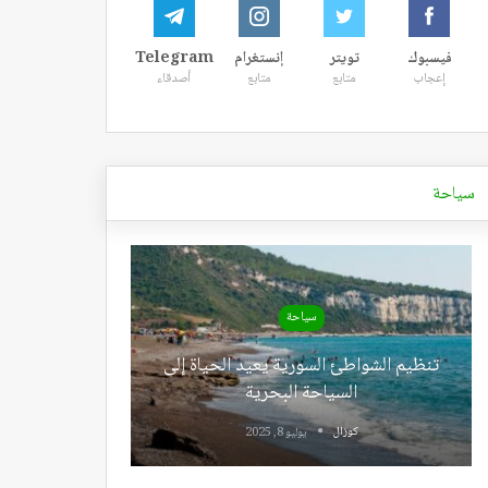
فيسبوك
تويتر
إنستغرام
Telegram
إعجاب
متابع
متابع
أصدقاء
سياحة
سياحة
تنظيم الشواطئ السورية يعيد الحياة إلى
السياحة البحرية
كوزال
يوليو 8, 2025