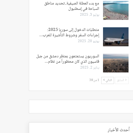
مع بدء العطلة الصيفية..تحديد مناطق
السباحة في إسطنبول
يوليو 3, 2025
متطلبات الدخول إلى سوريا 2025:
إجراءات السفر وشروط التأشيرة للعرب…
يونيو 20, 2025
السوريون يستمتعون بمنظر دمشق من جبل
قاسيون الذي كان محظوراً من نظام…
يناير 2, 2025
السابق
التالي
1 من 38
أحدث الأخبار