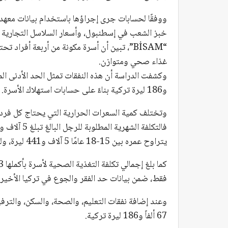
ووفقًا لحسابات جرى إجراؤها باستخدام بيانات معهد 
غذاء صحي ومتوازن.
و186 ليرة تركية بناءً على حسابات استهلاك الأسرة.
وتختلف كمية السعرات الحرارية التي يحتاج كل فرد 
يتراوح عمره بين 15-18 عامًا 5 آلاف و441 ليرة، وللطفل الذي يتراوح عمره بين 4-6 سنوات 3 آلاف و413 ليرة.
فقط، ضمن بيانات حد الفقر والجوع في تركيا الأخيرة
وعند إضافة نفقات التعليم، والصحة، والسكن، والترفيه
67 ألفاً و186 ليرة تركية.