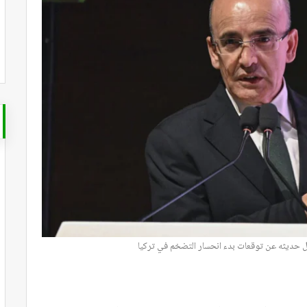
ل حديثه عن توقعات بدء انحسار التضخم في تركيا