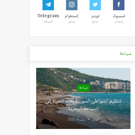
فيسبوك
تويتر
إنستغرام
Telegram
إعجاب
متابع
متابع
أصدقاء
سياحة
سياحة
تنظيم الشواطئ السورية يعيد الحياة إلى
السياحة البحرية
كوزال
يوليو 8, 2025