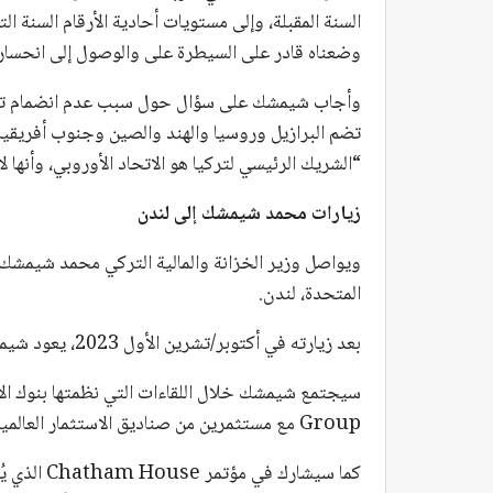
السنة المقبلة، وإلى مستويات أحادية الأرقام السنة التا
وضعناه قادر على السيطرة على والوصول إلى انحسا
تضم البرازيل وروسيا والهند والصين وجنوب أفريقيا و
“الشريك الرئيسي لتركيا هو الاتحاد الأوروبي، وأنها لا 
زيارات محمد شيمشك إلى لندن
ويواصل وزير الخزانة والمالية التركي محمد شيمشك 
المتحدة، لندن.
بعد زيارته في أكتوبر/تشرين الأول 2023، يعود شيمشك إلى لندن مجددًا حيث ستستمر جولاته حتى يوم الجمعة.
سيجتمع شيمشك خلال اللقاءات التي نظمتها بنوك ال
Group مع مستثمرين من صناديق الاستثمار العالمية الكبيرة وشركات تصنيف الائتمان.
كما سيشارك