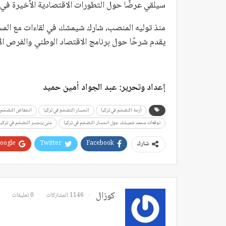
سيلقي عرضًا حول التطورات الاقتصادية الأخيرة في ت
منذ توليه المنصب، شارك شيمشك في لقاءات مع المست
يقدم شرحًا حول برنامج الاقتصاد الوطني والفرص الا
إعداد وتحرير: عبد الجواد أمين حميد
أزمة التضخم في تركيا
انحسار التضخم في تركيا
انخفاض التضخم ف
توقعات محمد شميشك حول انحسار التضخم في تركيا
متى ينحسر التضخم في تركيا
oogle+
Twitter
Facebook
شارك
كوزال
1146 المشاركات
0 تعليقات