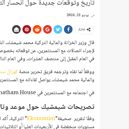
تاريخ وتوقعات جديدة حول انحسار ا
في
يونيو 21, 2024
شارك
لإجراء اتصالات مع المستثمرين، عن توقعاته بخصو
في العام المقبل إلى منتصف العشرات، وفي العام التا
ووفقاً لما نقله وترجمه فريق تحرير منصة
كوزال نت
والمالية محمد شيمشك، يواصل لقاءاته مع المستثمرين
في اجتماعه مع المستثمرين في Chatham House، قدم شيمشك تصريحات حول اقتصاد تركيا.
تصريحات شيمشيك حول موعد وتاريخ
وفقًا لتقرير صحيفة”
Ekonomim
” التركية، أكد
مستويات منخفضة في الأربعينات العليا أو الثلاثينا