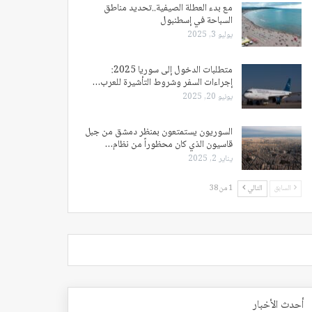
مع بدء العطلة الصيفية..تحديد مناطق
السباحة في إسطنبول
يوليو 3, 2025
متطلبات الدخول إلى سوريا 2025:
إجراءات السفر وشروط التأشيرة للعرب…
يونيو 20, 2025
السوريون يستمتعون بمنظر دمشق من جبل
قاسيون الذي كان محظوراً من نظام…
يناير 2, 2025
السابق
التالي
1 من 38
أحدث الأخبار