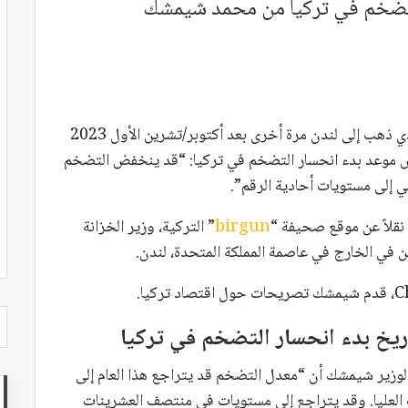
لتضخم في تركيا من محمد شيمشك
قال وزير الخزانة والمالية التركية محمد شيمشك، الذي ذهب إلى لندن مرة أخرى بعد أكتوبر/تشرين الأول 2023
ص موعد بدء انحسار التضخم في تركيا: “قد ينخفض التضخم
لي إلى مستويات أحادية الرقم”.
نقلاً عن موقع صحيفة “
birgun
” التركية، وزير الخزانة
 في الخارج في عاصمة المملكة المتحدة، لندن.
 بدء انحسار التضخم في تركيا
 الوزير شيمشك أن “معدل التضخم قد يتراجع هذا العام إلى
ت العليا. وقد يتراجع إلى مستويات في منتصف العشرينات