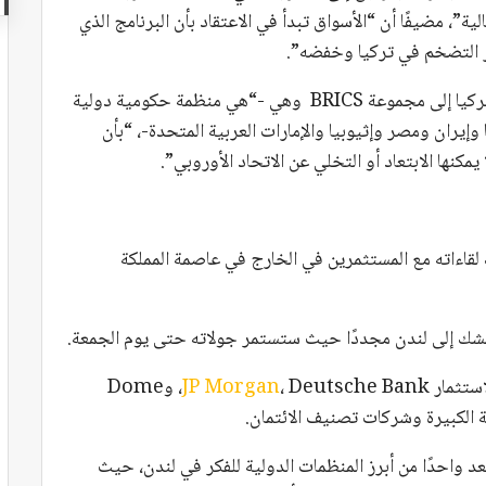
لية”، مضيفًا أن “الأسواق تبدأ في الاعتقاد بأن البرنامج الذي
ر التضخم في تركيا وخفضه”.
وأجاب شيمشك على سؤال حول سبب عدم انضمام تركيا إلى مجموعة BRICS وهي -“هي منظمة حكومية دولية
إيران ومصر وإثيوبيا والإمارات العربية المتحدة-، “بأن
يمكنها الابتعاد أو التخلي عن الاتحاد الأوروبي”.
لقاءاته مع المستثمرين في الخارج في عاصمة المملكة
استثمار
JP Morgan
، Deutsche Bank، وDome
 في مؤتمر Chatham House الذي يُعد واحدًا من أبرز المنظمات الدولية للفكر في لندن، حيث