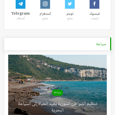
فيسبوك
تويتر
إنستغرام
Telegram
إعجاب
متابع
متابع
أصدقاء
سياحة
سياحة
تنظيم الشواطئ السورية يعيد الحياة إلى السياحة
البحرية