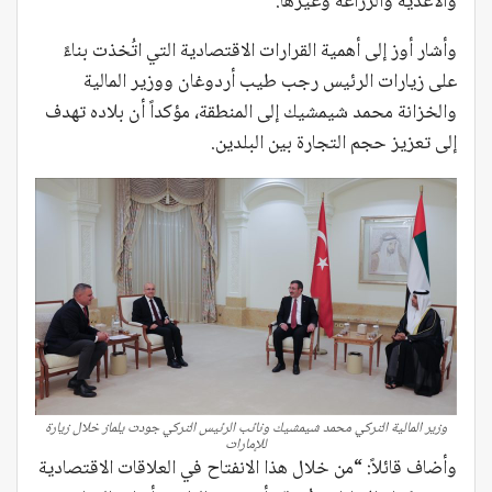
والأغذية والزراعة وغيرها.
وأشار أوز إلى أهمية القرارات الاقتصادية التي اتُخذت بناءً
على زيارات الرئيس رجب طيب أردوغان ووزير المالية
والخزانة محمد شيمشيك إلى المنطقة، مؤكداً أن بلاده تهدف
إلى تعزيز حجم التجارة بين البلدين.
وزير المالية التركي محمد شيمشيك ونائب الرئيس التركي جودت يلماز خلال زيارة
للإمارات
وأضاف قائلاً: “من خلال هذا الانفتاح في العلاقات الاقتصادية