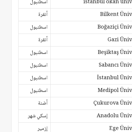
istanbul okan üniv
اسطنبول
Bilkent Üniv
أنقرة
Boğaziçi Üniv
اسطنبول
Gazi Üniv
أنقرة
Beşiktaş Üniv
اسطنبول
Sabancı Üniv
اسطنبول
İstanbul Üniv
اسطنبول
Medipol Üniv
اسطنبول
Çukurova Üniv
أضنة
Anadolu Üniv
إسكي شهر
Ege Üniv
إزمير