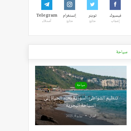
فيسبوك
تويتر
إنستغرام
Telegram
إعجاب
متابع
متابع
أصدقاء
سياحة
سياحة
تنظيم الشواطئ السورية يعيد الحياة إلى
السياحة البحرية
كوزال
يوليو 8, 2025