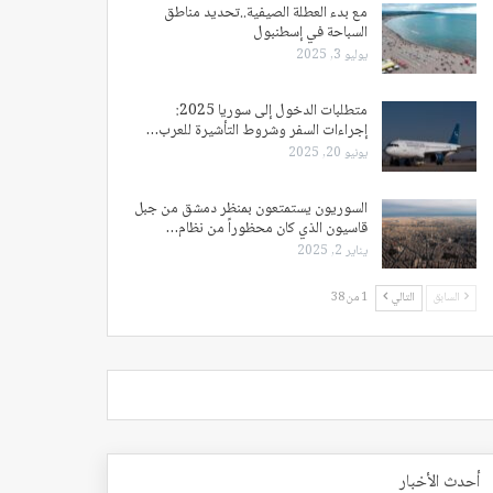
مع بدء العطلة الصيفية..تحديد مناطق
السباحة في إسطنبول
يوليو 3, 2025
متطلبات الدخول إلى سوريا 2025:
إجراءات السفر وشروط التأشيرة للعرب…
يونيو 20, 2025
السوريون يستمتعون بمنظر دمشق من جبل
قاسيون الذي كان محظوراً من نظام…
يناير 2, 2025
السابق
التالي
1 من 38
أحدث الأخبار