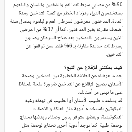
90% من مصابي سرطانات الفم والشفتين واللسان والبلعوم
يستخدمون التبغ، ويزداد الخطر مع كمية التدخين ومدة
العادة. المدخنون معرضون لسرطان الفم والبلعوم بمعدل ستة
أضعاف مقارنة بغير المدخنين، كما أن 37% من المرضى
الذين يستمرون بالتدخين بعد علاج السرطان يصابون
بسرطانات جديدة مقارنة بـ 6% فقط ممن توقفوا عن
التدخين.
كيف يمكنني الإقلاع عن التبغ؟
بعد ما عرفناه عن العلاقة الخطيرة بين التدخين وصحة
الأسنان، يصبح الإقلاع عن التدخين ضرورة ملحة للحفاظ
على ما تبقى من أسنانك.
قد يساعدك طبيب الأسنان أو الطبيب في تهدئة رغبة
النيكوتين باستخدام أدوية مثل العلكة واللاصقات
النيكوتينية، وبعضها متوفر بدون وصفة، وبعضها يحتاج
لوصفة طبية. كما توجد أدوية أخرى تحتاج لوصفة مثل