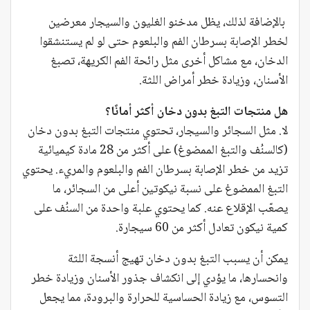
بالإضافة لذلك، يظل مدخنو الغليون والسيجار معرضين
لخطر الإصابة بسرطان الفم والبلعوم حتى لو لم يستنشقوا
الدخان، مع مشاكل أخرى مثل رائحة الفم الكريهة، تصبغ
الأسنان، وزيادة خطر أمراض اللثة.
هل منتجات التبغ بدون دخان أكثر أمانًا؟
لا. مثل السجائر والسيجار، تحتوي منتجات التبغ بدون دخان
(كالسنُف والتبغ الممضوغ) على أكثر من 28 مادة كيميائية
تزيد من خطر الإصابة بسرطان الفم والبلعوم والمريء. يحتوي
التبغ الممضوغ على نسبة نيكوتين أعلى من السجائر، ما
يصعّب الإقلاع عنه. كما يحتوي علبة واحدة من السنُف على
كمية نيكون تعادل أكثر من 60 سيجارة.
يمكن أن يسبب التبغ بدون دخان تهيج أنسجة اللثة
وانحسارها، ما يؤدي إلى انكشاف جذور الأسنان وزيادة خطر
التسوس، مع زيادة الحساسية للحرارة والبرودة، مما يجعل