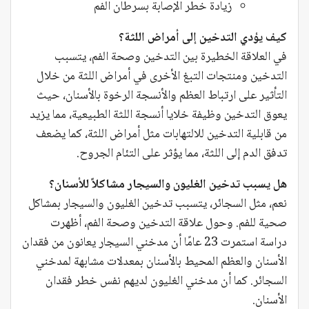
زيادة خطر الإصابة بسرطان الفم
كيف يؤدي التدخين إلى أمراض اللثة؟
في العلاقة الخطيرة بين التدخين وصحة الفم، يتسبب
التدخين ومنتجات التبغ الأخرى في أمراض اللثة من خلال
التأثير على ارتباط العظم والأنسجة الرخوة بالأسنان، حيث
يعوق التدخين وظيفة خلايا أنسجة اللثة الطبيعية، مما يزيد
من قابلية التدخين للالتهابات مثل أمراض اللثة، كما يضعف
تدفق الدم إلى اللثة، مما يؤثر على التئام الجروح.
هل يسبب تدخين الغليون والسيجار مشاكلاً للأسنان؟
نعم، مثل السجائر، يتسبب تدخين الغليون والسيجار بمشاكل
صحية للفم. وحول علاقة التدخين وصحة الفم، أظهرت
دراسة استمرت 23 عامًا أن مدخني السيجار يعانون من فقدان
الأسنان والعظم المحيط بالأسنان بمعدلات مشابهة لمدخني
السجائر. كما أن مدخني الغليون لديهم نفس خطر فقدان
الأسنان.