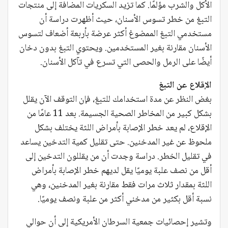
الأكل والشرب مؤلمًا. كما تزيد السكريات المضافة إلى منتجات
التبغ من خطر تسوس الأسنان، حيث أظهرت دراسة أن
مستخدمي التبغ الممضوغ أكثر عرضة بأربعة أضعاف لتسوس
الأسنان مقارنة بغير المستخدمين. ويحتوي التبغ بدون دخان
أيضًا على الرمل والحصى التي تسرع في تآكل الأسنان.
الإقلاع عن التبغ
بغض النظر عن مدة استخدامك للتبغ، فإن التوقف الآن يقلل
بشكل كبير من المخاطر الصحية الجسيمة. بعد 11 عامًا من
الإقلاع، لم يعد خطر الإصابة بأمراض اللثة يختلف بشكل
ملحوظ عن غير المدخنين. حتى تقليل كمية التدخين يساعد
في تقليل الخطر. دراسة وجدت أن من يقللون التدخين إلى
أقل من نصف علبة يوميًا يقل لديهم خطر الإصابة بأمراض
اللثة بمقدار ثلاث مرات فقط مقارنة بغير المدخنين، وهي
نسبة أقل بكثير من مدخني أكثر من علبة ونصف يوميًا.
وتشير إحصائيات جمعية السرطان الأمريكية إلى أن حوالي