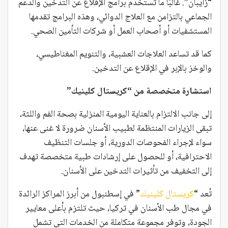
“زايبان”. غالبًا ما تُستخدم برامج الإقلاع عن التدخين والدعم
الجماعي بالتزامن مع العلاج الدوائي، وهذه البرامج تقدمها
المستشفيات أو أصحاب العمل أو شركات التأمين الصحي.
كما قد تساعد العلاجات العشبية، والتنويم المغناطيسي،
والوخز بالإبر في الإقلاع عن التدخين.
استشارة متخصصة من “كريستال كلينيك”
إلى جانب الالتزام بالعناية اليومية المنزلية بصحة الفم واللثة،
تبقى الزيارات المنتظمة لطبيب الأسنان ضرورة لا غنى عنها،
سواء لإجراء الفحوصات الدورية، أو جلسات التنظيف
الاحترافية، أو للحصول على إرشادات طبية متخصصة تهدف
إلى التخفيف من تأثيرات التدخين على الأسنان.
تُعد “
كريستال كلينيك
” في إسطنبول من أبرز المراكز الرائدة
في مجال طب الأسنان في تركيا، حيث تلتزم بأعلى معايير
الجودة، وتوفر مجموعة متكاملة من الخدمات التي تشمل