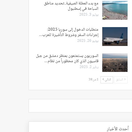
مع بدء العطلة الصيفية..تحديد مناطق
السباحة في إسطنبول
يوليو 3, 2025
متطلبات الدخول إلى سوريا 2025:
إجراءات السفر وشروط التأشيرة للعرب…
يونيو 20, 2025
السوريون يستمتعون بمنظر دمشق من جبل
قاسيون الذي كان محظوراً من نظام…
يناير 2, 2025
السابق
التالي
1 من 38
أحدث الأخبار