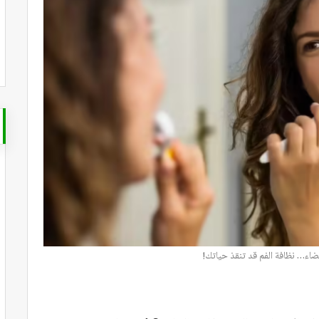
ضاء… نظافة الفم قد تنقذ حياتك!