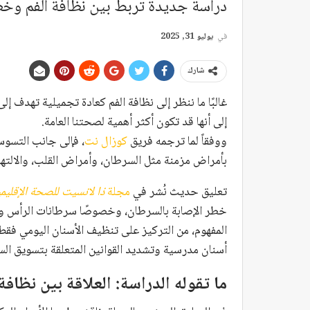
دراسة جديدة تربط بين نظافة الفم وخطر الإصابة 
في
يوليو 31, 2025
شارك
غالبًا ما ننظر إلى نظافة الفم كعادة تجميلية تهدف إل
إلى أنها قد تكون أكثر أهمية لصحتنا العامة.
ووفقاً لما ترجمه فريق
كوزال نت
، فإلى جانب التسوس 
بأمراض مزمنة مثل السرطان، وأمراض القلب، والالتها
تعليق حديث نُشر في
مجلة
ذا لانسيت للصحة الإقليمي
خطر الإصابة بالسرطان، وخصوصًا سرطانات الرأس وال
المفهوم، من التركيز على تنظيف الأسنان اليومي فق
أسنان مدرسية وتشديد القوانين المتعلقة بتسويق الس
ما تقوله الدراسة: العلاقة بين نظاف