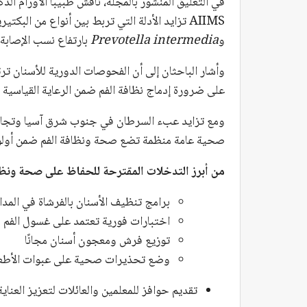
في التعليق المنشور بالمجلة، ناقش طبيبا الأورام ال
AIIMS تزايد الأدلة التي تربط بين أنواع من البكتيريا الفموية مثل
و
Prevotella intermedia
بارتفاع نسب الإصابة 
وأشار الباحثان إلى أن الفحوصات الدورية للأسنان ت
على ضرورة إدماج نظافة الفم ضمن الرعاية القياسية 
ومع تزايد عبء السرطان في جنوب شرق آسيا وتجاهل ال
صحية عامة منظمة تضع صحة ونظافة الفم ضمن أولوي
من أبرز التدخلات المقترحة للحفاظ على صحة ونظا
برامج تنظيف الأسنان بالفرشاة في المد
اختبارات فورية تعتمد على غسول الفم 
توزيع فرش ومعجون أسنان مجانًا
وضع تحذيرات صحية على عبوات الأطعمة
تقديم حوافز للمعلمين والعائلات لتعزيز العناية 