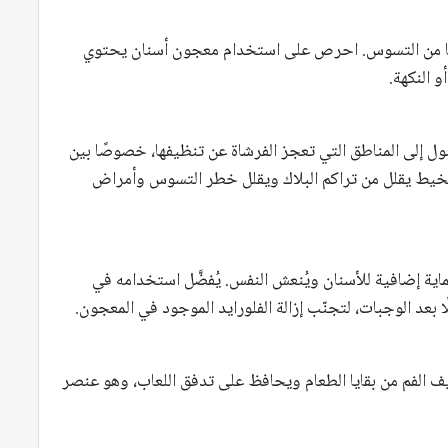
يتها من التسوس. احرص على استخدام معجون أسنان يحتوي
و النكهة.
ل إلى المناطق التي تعجز الفرشاة عن تنظيفها، خصوصًا بين
لخيط يقلل من تراكم البلاك ويقلل خطر التسوس وأمراض
ية إضافية للأسنان ويُنعش النفس. يُفضَّل استخدامه في
بعد الوجبات، لتجنّب إزالة الفلورايد الموجود في المعجون.
ظيف الفم من بقايا الطعام ويحافظ على تدفق اللعاب، وهو عنصر