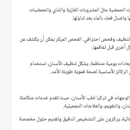
ات الحمضية مثل المشروبات الغازية والشاي والحمضيات
 واغسل فمك بالماء بعد تناولها.
اء تنظيف وفحص احترافي. الفحص المبكر يمكن أن يكشف عن
ل أخرى قبل تفاقمها.
 بعادات يومية منتظمة. يشكل تنظيف الأسنان، استخدام
لركائز الأساسية لصحة فموية طويلة الأمد.
الوجهات في تركيا لطب الأسنان، حيث تقدم خدمات متكاملة
ان، والتقويم، والعلاجات التجميلية.
 العالية، يركزون على التشخيص الدقيق وتقديم حلول مخصصة