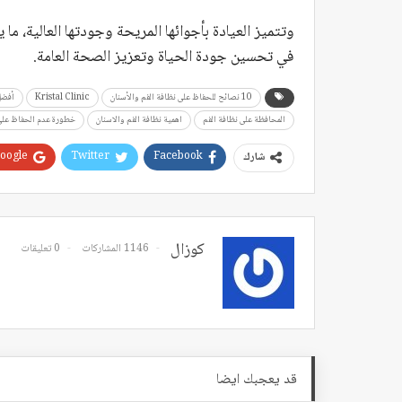
وتتميز العيادة بأجوائها المريحة وجودتها العالية، ما 
في تحسين جودة الحياة وتعزيز الصحة العامة.
10 نصائح للحفاظ على نظافة الفم والأسنان
Kristal Clinic
أفضل 
المحافظة على نظافة الفم
اهمية نظافة الفم والاسنان
خطورة عدم الحفاظ على 
oogle+
Twitter
Facebook
شارك
كوزال
1146 المشاركات
0 تعليقات
قد يعجبك ايضا