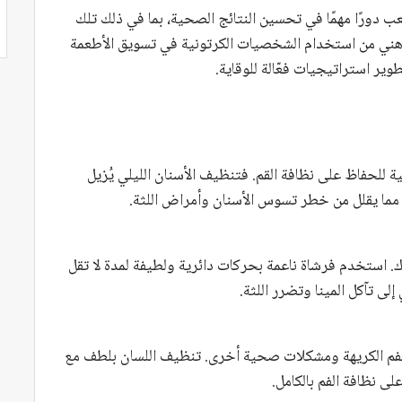
لعب دورًا مهمًا في تحسين النتائج الصحية، بما في ذلك تلك
ساهني من استخدام الشخصيات الكرتونية في تسويق الأطعمة
وير استراتيجيات فعّالة للوقاية.
مية للحفاظ على نظافة القم. فتنظيف الأسنان الليلي يُزيل
وم، مما يقلل من خطر تسوس الأسنان وأمراض اللثة.
اك. استخدم فرشاة ناعمة بحركات دائرية ولطيفة لمدة لا تقل
لى تآكل المينا وتضرر اللثة.
 الفم الكريهة ومشكلات صحية أخرى. تنظيف اللسان بلطف مع
ى نظافة الفم بالكامل.