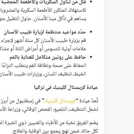
قلل من تناول السكريات والأطعمة الحمضية
الاستهلاك المتكرر للأطعمة السكرية والمشروب
يساهم في تآكل مينا الأسنان. حاول التقليل منها
حدّد مواعيد منتظمة لزيارة طبيب الأسنان
قم بزيارة طبيب الأسنان كل ستة أشهر لإجر
علامات أولية للتسوس أو أمراض اللثة أو مشاك
حافظ على روتين متكامل للعناية بالفم
الحفاظ على صحة ونظافة الفم يتطلب التزامًا
الخيط، تنظيف اللسان، وزيارات طبيب الأسنان ا
عيادة كريستال كلينيك في تركيا
تُعدّ عيادة “
كريستال كلينيك
” في إسطنبول من أبرز 
تشمل التنظيف، التلميع، الفحص الوقائي، وزراعة الأسن
يضم الفريق نخبة من الأطباء والفنيين ذوي الخبرة
لكل حالة، ضمن نهج يجمع بين الوقاية والعلاج.