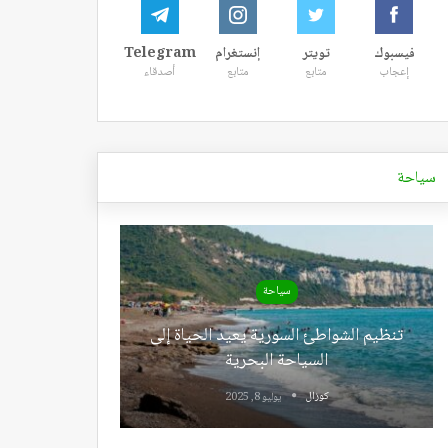
فيسبوك
تويتر
إنستغرام
Telegram
إعجاب
متابع
متابع
أصدقاء
سياحة
سياحة
تنظيم الشواطئ السورية يعيد الحياة إلى
السياحة البحرية
كوزال
يوليو 8, 2025