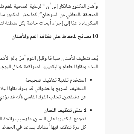
وأشار الدكتور شانكار إلى أن “الرعاية الصحية للفم ت
المتعلقة بالتعافي من السرطان”. كما حذر الدكتور 
السكرية، داعيًا إلى إجراء أبحاث خاصة بكل منطقة لتط
10 نصائح للحفاظ على نظافة الفم والأسنان
يُعد تنظيف الأسنان صباحًا وقبل النوم أمرًا بالغ الأه
البلاك وبقايا الطعام والبكتيريا المتراكمة خلال الي
استخدم تقنية تنظيف صحيحة
التنظيف السريع والعشوائي قد يترك بقايا البل
عن دقيقتين. تجنّب الفرك القاسي لأنه قد يؤدي إ
لا تنسَ تنظيف اللسان
تتجمع البكتيريا على اللسان، ما يسبب رائحة
كل مرة تنظف فيها أسنانك يساعد في الحفاظ عل