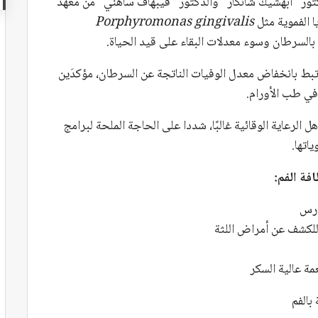
دكتور “أبهشيك شانكار” والدكتور “فيبهاف ساهني” من معهد
Porphyromonas gingivalis
بالسرطان وسوء معدلات البقاء على قيد الحياة.
رتبط بانخفاض معدل الوفيات الناتجة عن السرطان، مؤكدَين
في طب الأورام.
رعاية الوقائية غالبًا، شددا على الحاجة الملحة لبرامج
اتها.
فة الفم:
ارس
للكشف عن أمراض اللثة
 عالية السكر
بالفم