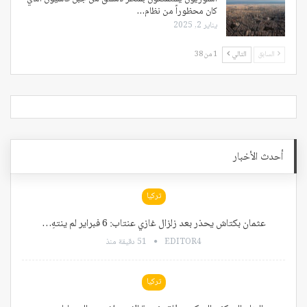
كان محظوراً من نظام…
يناير 2, 2025
السابق
التالي
1 من 38
أحدث الأخبار
تركيا
عثمان بكتاش يحذر بعد زلزال غازي عنتاب: 6 فبراير لم ينتهِ…
EDITOR4
51 دقيقة منذ
تركيا