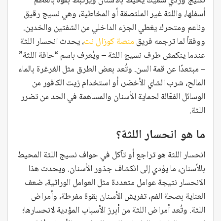
نسيج وردي سميك يحيط بالأسنان ويرتبط بقوة بالعظم
أسفلها، واللثة غير الملتصقة أو المخاطية، وهي نسيج رقيق
وناعم ومتحرك يغطي الجزء الداخلي من الشفتين والخدين.
ووفقاً لما ترجمه فريق
منصة كوزال نت
، يحدث انحسار اللثة
عندما ينكمش طرف نسيج اللثة – ويُعرف باسم “حافة اللثة”
– مبتعدًا عن قمة السن. وتُعد بعض الطرق مثل الغرغرة بالماء
المالح، شرب الشاي الأخضر، أو استخدام زيت الكافور من
الوسائل الفعّالة لحماية الأسنان والمساهمة في الحد من تضرر
اللثة.
ما هو انحسار اللثة؟
انحسار اللثة هو تراجع أو تآكل في حواف نسيج اللثة المحيط
بالأسنان، ما يؤدي إلى انكشاف جذور الأسنان. ويحدث هذا
الانحسار نتيجة عوامل متعددة مثل العوامل الوراثية، ضعف
العناية بصحة الفم، تفريش الأسنان بقوة مفرطة، وأمراض
اللثة. وتُعد أمراض اللثة من أبرز الأسباب المؤدية لانحسارها؛