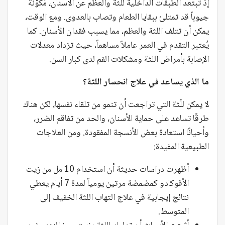
إذ تبتعد الطبقات الداخلية للثة والعظم عن الأسنان، مُكوّنة
جيوباً قد تمتلئ ببقايا الطعام وتصاب بالعدوى. ومع الوقت،
يمكن أن تتلف اللثة والعظم، مما يسبب فقدان الأسنان. كما
يُعتبر التقدم في العمر عاملاً مساهماً، حيث تزداد معدلات
الإصابة بأمراض اللثة ومشكلات الفم لدى كبار السن.
ما الذي يساعد في علاج انحسار اللثة؟
لا يمكن للّثة التي تراجعت أن تنمو من تلقاء نفسها، لكن هناك
طرقًا تساعد على حماية الأسنان، والحد من تفاقم الضرر،
وأحيانًا استعادة بعض الأنسجة المفقودة. ومن العلاجات
الطبيعية المفيدة:
أظهرت دراسات حديثة أن استخدام 10 مل من زيت
الأفوكادو كمضمضة مرتين يومياً لمدة 7 أيام يعطي
نتائج إيجابية في علاج التهاب اللثة الخفيف إلى
المتوسط.