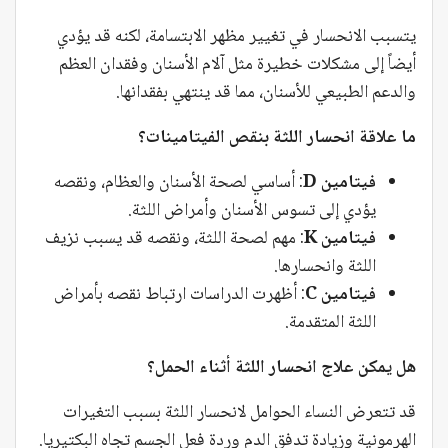
يتسبب الانحسار في تغيير مظهر الابتسامة، لكنه قد يؤدي
أيضاً إلى مشكلات خطيرة مثل آلام الأسنان وفقدان العظم
والدعم الطبيعي للأسنان، مما قد ينتهي بفقدانها.
ما علاقة انحسار اللثة بنقص الفيتامينات؟
فيتامين D
: أساسي لصحة الأسنان والعظام، ونقصه
يؤدي إلى تسوس الأسنان وأمراض اللثة.
فيتامين K
: مهم لصحة اللثة، ونقصه قد يسبب نزيف
اللثة وانحسارها.
فيتامين C
: أظهرت الدراسات ارتباط نقصه بأمراض
اللثة المتقدمة.
هل يمكن علاج انحسار اللثة أثناء الحمل؟
قد تتعرض النساء الحوامل لانحسار اللثة بسبب التغيرات
الهرمونية وزيادة تدفق الدم وردة فعل الجسم تجاه البكتيريا.