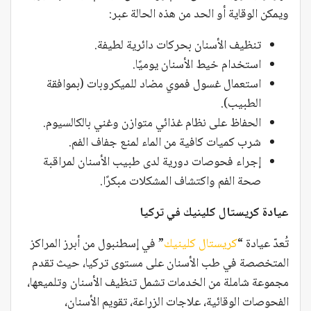
ويمكن الوقاية أو الحد من هذه الحالة عبر:
تنظيف الأسنان بحركات دائرية لطيفة.
استخدام خيط الأسنان يوميًا.
استعمال غسول فموي مضاد للميكروبات (بموافقة
الطبيب).
الحفاظ على نظام غذائي متوازن وغني بالكالسيوم.
شرب كميات كافية من الماء لمنع جفاف الفم.
إجراء فحوصات دورية لدى طبيب الأسنان لمراقبة
صحة الفم واكتشاف المشكلات مبكرًا.
عيادة كريستال كلينيك في تركيا
تُعدّ عيادة “
كريستال كلينيك
” في إسطنبول من أبرز المراكز
المتخصصة في طب الأسنان على مستوى تركيا، حيث تقدم
مجموعة شاملة من الخدمات تشمل تنظيف الأسنان وتلميعها،
الفحوصات الوقائية، علاجات الزراعة، تقويم الأسنان،