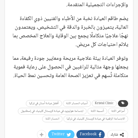
والإجراءات التجميلية المتقدمة.
يضم طاقم العيادة نخبة من الأطباء والفنيين ذوي الكفاءة
العالية، يتميزون بالخبرة والدقة في التشخيص، ويعتمدون
نهجًا علاجيًا متكاملًا يجمع بين الوقاية والعلاج المخصص بما
يلائم احتياجات كل مريض.
وتوفر العيادة بيئة علاجية مريحة ومعايير جودة رفيعة، مما
يجعلها وجهة مثالية للراغبين في الحصول على رعاية فموية
متكاملة تُسهم في تعزيز الصحة العامة وتحسين نمط الحياة.
Kristal Clinic
أسباب انحسار اللثة
أفضل عيادة أسنان في تركيا
أمراض اللثة
أنسجة اللثة
ابتسامة هوليوود في عيادة كريستال كلينيك في إسطنبول
الابتسامة الرقمية في عيادة كريستال كلينيك في تركيا
انحسار اللثة
Twitter
Facebook
شارك