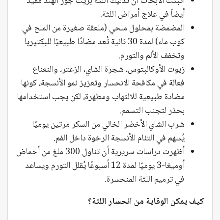
أثبتت الأبحاث أن تدليك اللثة بزيت جوز الهند مفيد
أيضاً في علاج أمراض اللثة.
المضمضة بمحلول ملحي (ملعقة صغيرة من الملح في
كوب ماء) لمدة 30 ثانية تُعد مضادًا طبيعيًا للبكتيريا
وتخفف الألم والتورم.
زيوت الأوكالبتوس، شجرة الشاي، الزعتر، والنعناع
فعالة في مكافحة الانحسار وتعزيز نمو الأنسجة، كونها
مضادة طبيعية للالتهاب ومطهرة، لكن يجب استخدامها
بحذر لتجنب التسمم.
شرب الشاي الأخضر الخالي من السكر مرتين يوميًا
يُسهم في التئام الأنسجة الرخوة داخل الفم.
أظهرت دراسات سريرية أن تناول 300 ملغ من أحماض
أوميغا-3 يوميًا لمدة 12 أسبوعًا يُقلل التورم ويساعد
في ترميم اللثة المنحسرة.
كيف يمكن الوقاية من انحسار اللثة؟