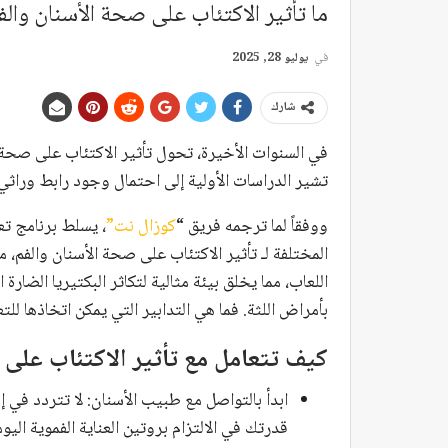
ما تأثير الاكتئاب على صحة الأسنان والف
في
يوليو 28, 2025
شارك
في السنوات الأخيرة، تحول تأثير الاكتئاب على صحة 
تشير الدراسات الأولية إلى احتمال وجود رابط وراثي
ووفقاً لما ترجمه فريق “
كوزال نت”
، يسلط برنامج ت
المختلفة لـ تأثير الاكتئاب على صحة الأسنان والفم، 
اللعاب، مما يخلق بيئة مثالية لتكاثر البكتيريا الضارة
بأمراض اللثة. فما هي التدابير التي يمكن اتخاذها للت
كيف تتعامل مع تأثير الاكتئاب على 
ابدأ بالتواصل مع طبيب الأسنان: لا تتردد في 
قدرتك في الالتزام بروتين العناية الفموية ا