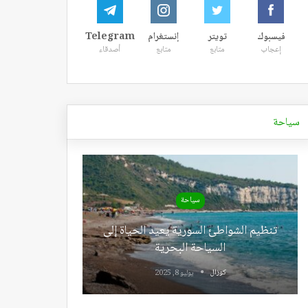
فيسبوك
تويتر
إنستغرام
Telegram
إعجاب
متابع
متابع
أصدقاء
سياحة
سياحة
تنظيم الشواطئ السورية يعيد الحياة إلى
السياحة البحرية
كوزال
يوليو 8, 2025