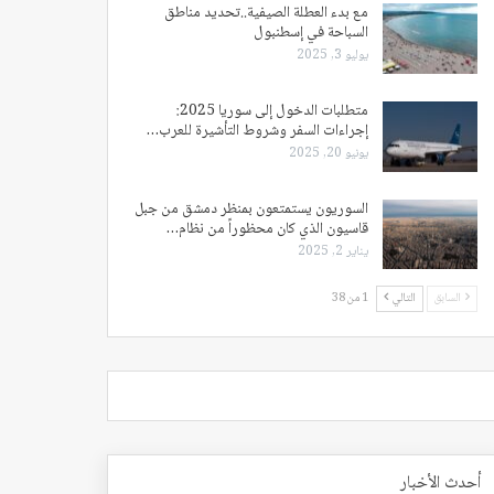
مع بدء العطلة الصيفية..تحديد مناطق
السباحة في إسطنبول
يوليو 3, 2025
متطلبات الدخول إلى سوريا 2025:
إجراءات السفر وشروط التأشيرة للعرب…
يونيو 20, 2025
السوريون يستمتعون بمنظر دمشق من جبل
قاسيون الذي كان محظوراً من نظام…
يناير 2, 2025
السابق
التالي
1 من 38
أحدث الأخبار