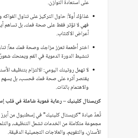
على استعادة التوازن.
غذاؤك أولاً: حاول التركيز على تناول الفواكه
فهي لا تؤثر فقط على صحة فمك، بل تساهم أيضً
أعراض الاكتئاب.
اختر أطعمة تعزز مزاجك وصحة فمك معاً: تناو
تنشيط الدورة الدموية في الفم ويمنحك شعورًا 
لا تهمل روتينك اليومي: الالتزام بتنظيف الأسن
يقتصر أثره على صحة فمك فحسب، بل يسهم أيض
والاهتمام بالذات.
كريستال كلينيك – رعاية فموية شاملة في قلب إ
تُعدّ عيادة “كريستال كلينيك” في إسطنبول من أبرز 
مجموعة متكاملة من الخدمات تشمل التنظيف، والتلمي
الأسنان، والتقويم، والعلاجات التجميلية الدقيقة.