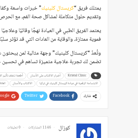
يمتلك فريق “
كريستال كلينيك
” خبرات واسعة وكفاء
وتقديم حلول متكاملة لمشاكل صحة الفم، مع الحرص
يعتمد الفريق الطبي في العيادة نهجًا وقائيًا وعلاجي
فموية ممتازة، والوقاية من العادات التي قد تؤثر سل
وتُعدّ “كريستال كلينيك” وجهة مثالية لمن يبحثون 
تضمن لك تجربة علاجية متميزة تساهم في تحسين جو
Kristal Clinic
أضرار الاكتئاب على الأسنان
أطعمة تخفف تأثير الا
الابتسامة الرقمية في عيادة كريستال كلينيك في تركيا
الاكتئاب والأسنان
العلاق
oogle+
Twitter
Facebook
شارك
كوزال
1146 المشاركات
0 تعليقات