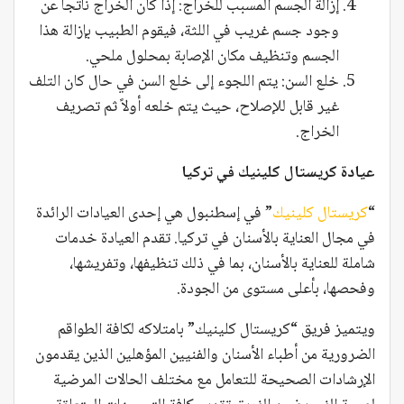
إزالة الجسم المسبب للخراج: إذا كان الخراج ناتجاً عن
وجود جسم غريب في اللثة، فيقوم الطبيب بإزالة هذا
الجسم وتنظيف مكان الإصابة بمحلول ملحي.
خلع السن: يتم اللجوء إلى خلع السن في حال كان التلف
غير قابل للإصلاح، حيث يتم خلعه أولاً ثم تصريف
الخراج.
عيادة كريستال كلينيك في تركيا
“
كريستال كلينيك
” في إسطنبول هي إحدى العيادات الرائدة
في مجال العناية بالأسنان في تركيا. تقدم العيادة خدمات
شاملة للعناية بالأسنان، بما في ذلك تنظيفها، وتفريشها،
وفحصها، بأعلى مستوى من الجودة.
ويتميز فريق “كريستال كلينيك” بامتلاكه لكافة الطواقم
الضرورية من أطباء الأسنان والفنيين المؤهلين الذين يقدمون
الإرشادات الصحيحة للتعامل مع مختلف الحالات المرضية