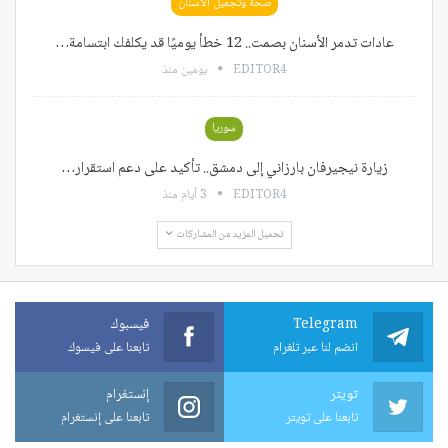
صحة وتجميل الأسنان
عادات تدمر الأسنان بصمت.. 12 خطأ يوميًا قد يكلفك ابتسامة…
EDITOR4
يومين منذ
سوريا
زيارة نيجيرفان بارزاني إلى دمشق.. تأكيد على دعم استقرار…
EDITOR4
3 أيام منذ
تحميل المزيد من المشاركات
Telegram
فيسبوك
انضم لنا عبر تلغرام
تابعنا على فيسوك
تويتر
إنستغرام
تابعنا على تويتر
تابعنا على إنستغرام