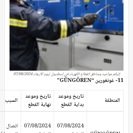
إليكم مواعيد ومناطق انقطاع الكهرباء في إسطنبول ليوم الأربعاء 07/08/2024
11- غونغورين “GÜNGÖREN”
تاريخ وموعد
تاريخ وموعد
المنطقة
السبب
بداية القطع
نهاية القطع
07/08/2024
07/08/2024
اتصال