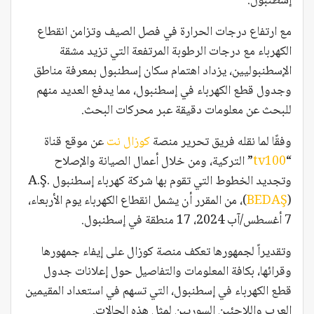
إسطنبول.
مع ارتفاع درجات الحرارة في فصل الصيف وتزامن انقطاع
الكهرباء مع درجات الرطوبة المرتفعة التي تزيد مشقة
الإسطنبوليين، يزداد اهتمام سكان إسطنبول بمعرفة مناطق
وجدول قطع الكهرباء في إسطنبول، مما يدفع العديد منهم
للبحث عن معلومات دقيقة عبر محركات البحث.
وفقًا لما نقله فريق تحرير منصة
كوزال نت
عن موقع قناة
“
tv100
” التركية، ومن خلال أعمال الصيانة والإصلاح
وتجديد الخطوط التي تقوم بها شركة كهرباء إسطنبول A.Ş.
BEDAŞ
(
)، من المقرر أن يشمل انقطاع الكهرباء يوم الأربعاء،
7 أغسطس/آب 2024، 17 منطقة في إسطنبول.
وتقديراً لجمهورها تعكف منصة كوزال على إيفاء جمهورها
وقرائها، بكافة المعلومات والتفاصيل حول إعلانات جدول
قطع الكهرباء في إسطنبول، التي تسهم في استعداد المقيمين
العرب واللاجئين السوريين لمثل هذه الحالات.