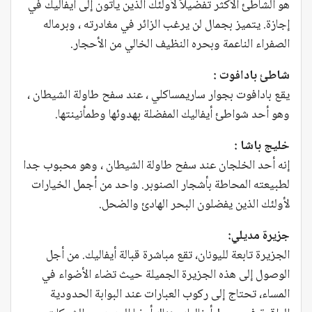
هو الشاطئ الأكثر تفضيلاً لأولئك الذين يأتون إلى أيفاليك في
إجازة. يتميز بجمال لن يرغب الزائر في مغادرته ، وبرماله
الصفراء الناعمة وبحره النظيف الخالي من الأحجار.
شاطئ بادافوت :
يقع بادافوت بجوار ساريمساكلي ، عند سفح طاولة الشيطان ،
وهو أحد شواطئ أيفاليك المفضلة بهدوئها وطمأنينتها.
خليج باشا :
إنه أحد الخلجان عند سفح طاولة الشيطان ، وهو محبوب جدا
لطبيعته المحاطة بأشجار الصنوبر. واحد من أجمل الخيارات
لأولئك الذين يفضلون البحر الهادئ والضحل.
جزيرة مديلي:
الجزيرة تابعة لليونان، تقع مباشرة قبالة أيفاليك. من أجل
الوصول إلى هذه الجزيرة الجميلة حيث تضاء الأضواء في
المساء، تحتاج إلى ركوب العبارات عند البوابة الحدودية