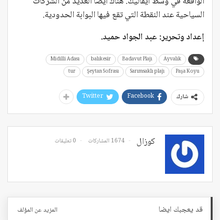
الواقعة في وسط أيفاليك. هناك أيضا العديد من الشركات
السياحية عند النقطة التي تقع فيها البوابة الحدودية.
إعداد وتحرير: عبد الجواد حميد.
Midilli Adası
balıkesir
Badavut Plajı
Ayvalık
tur
Şeytan Sofrası
Sarımsaklı plajı
Paşa Koyu
Twitter
Facebook
شارك
كوزال
1674 المشاركات
0 تعليقات
قد يعجبك ايضا
المزيد عن المؤلف