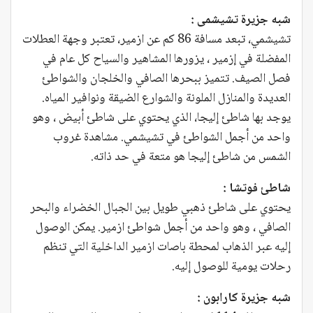
شبه جزيرة تشيشمى :
تشيشمي، تبعد مسافة 86 كم عن ازمير، تعتبر وجهة العطلات
المفضلة في إزمير ، يزورها المشاهير والسياح كل عام في
فصل الصيف. تتميز ببحرها الصافي والخلجان والشواطئ
العديدة والمنازل الملونة والشوارع الضيقة ونوافير المياه.
يوجد بها شاطئ إليجا، الذي يحتوي على شاطئ أبيض ، وهو
واحد من أجمل الشواطئ في تشيشمي. مشاهدة غروب
الشمس من شاطئ إليجا هو متعة في حد ذاته.
شاطئ فوتشا :
يحتوي على شاطئ ذهبي طويل بين الجبال الخضراء والبحر
الصافي ، وهو واحد من أجمل شواطئ ازمير. يمكن الوصول
إليه عبر الذهاب لمحطة باصات ازمير الداخلية التي تنظم
رحلات يومية للوصول إليه.
شبه جزيرة كارابون :