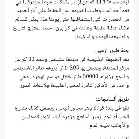
تبعد مسافة 114 كم عن ازمير . تمكنت شبه الجزيرة ، التي
تعد أحد المستوطنات القديمة ، من الحفاظ على آثار العديد
من الحضارات التي استضافتها حتى يومنا هذا. يمكن للسائح
قضاء عطلة لطيفة وهادئة في كارابون ، حيث يمتزج التاريخ
والطبيعة بالهدوء والسكينة.
جنة طيور ازمير :
تقع الحديقة الطبيعية في منطقة تشيغلي وتبعد 30 كم عن
مركز المدينة، ويعيش بها 205 طائر أبرزهم طائر الفلامينجو
والبجع. يزورها 50000 طائر خلال مواسم الهجرة ، وهي
واحدة من الأماكن النادرة لمحبي الطبيعة ولالتقاط الصور.
طريق ألسانجاك:
يقع في بلدة كوناك وهو مجاور للبحر ، ويسمى كذلك بشارع
الحب أو نجم ازمير الساطع ،يزوره آلاف الزوار المحليين
والأجانب طيلة العام.