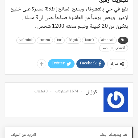
تليفريك ازمير:
يقع في حي بالتشوفا ، ويمنح السائح إطلالة مميزة على خليج
ازمير. ويعمل يومياً من العاشرة صباحاً حتى ال9 مساءً .
يتكون من 20 كبينة وتبلغ سعته 1200 شخص .
yolculuk
turizm
tur
Selçuk
konak
alsancak
آلاتشاتى
ازمير
Twitter
Facebook
شارك
كوزال
1674 المشاركات
0 تعليقات
قد يعجبك ايضا
المزيد عن المؤلف