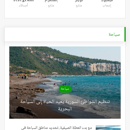
فيسبوك
تويتر
إنستغرام
Telegram
إعجاب
متابع
متابع
أصدقاء
سياحة
سياحة
تنظيم الشواطئ السورية يعيد الحياة إلى السياحة
البحرية
مع بدء العطلة الصيفية..تحديد مناطق السباحة في