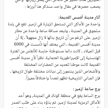
يصعب حصرها في مقال واحد، سنذكر هنا أبرزها :
آثار مدينة أفسس القديمة:
واحدة من الأماكن التي تستحق الزيارة في ازمير. تقع في بلدة
سلجوق في المدينة ، وتبعد مسافة ساعة واحدة عن مطار
ازمير .على الرغم من أن تاريخ بنائها لا زال مجهولاً ، إلا أن
مدينة أفسس القديمة ، التي يعتقد أنها تأسست في 6000
قبل الميلاد ، كانت دائما مستوطنة حابسة للأنفاس من الفترة
الهلنستية إلى الإمبراطورية العثمانية. نظراً لأن مدينة أفسس
القديمة كانت موطنا للعديد من الحضارات المختلفة
والأشخاص الذين ينتمون إلى ديانات مختلفة طوال تاريخها ،
فإن المباني التاريخية تظهر تعدداً واختلافاً مميزاً.
برج ساعة ازمير :
برج الساعة يقع في منطقة كوناك في المدينة, وهو أحد
الأماكن الرمزية لمدينة ازمير. تم بناؤه بناء على طلب الصدر