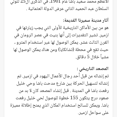
الأعظم محمد سعيد باشا عام 1901، في الذكرى ال25 لتولي
السلطان عبد الحميد الثاني عرش الدولة العثمانية .
آثار مدينة سميرنا القديمة:
هو من بين الأماكن التاريخية الأولى التي يجب زيارتها في
ازمير. تشير التقديرات إلى أنها بنيت في عصر الرومان في
القرن الثالث عشر. يمكن الوصول لها عبر استخدام المترو ،
حيث تقع في محطة (تشانكايا) ومن هناك يمكن الوصول لها
مشياً خلال 5 دقائق.
المصعد التاريخي :
تم إنشائه من قبل أحد رجال الأعمال اليهود في ازمير. تم
إنشائه لتسهيل الحركة بين شارع مدحت باشا وحي خليل
رفعت باشا في المدينة . قبل إنشاء المصعد كان لا بد من
صعود درج يتكون 155 خطوة للوصول لحي خليل رفعت
باشا. ويمكن للسائح استخدام المكان الذي يمنح إطلالة مميزة
على سواحل ازمير.