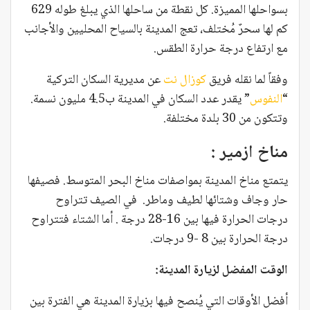
بسواحلها المميزة. كل نقطة من ساحلها الذي يبلغ طوله 629
كم لها سحرٌ مُختلف، تعج المدينة بالسياح المحليين والأجانب
مع ارتفاع درجة حرارة الطقس.
وفقاً لما نقله فريق
كوزال نت
عن مديرية السكان التركية
“
النفوس
” يقدر عدد السكان في المدينة ب4.5 مليون نسمة.
وتتكون من 30 بلدة مختلفة.
مناخ ازمير :
يتمتع مناخ المدينة بمواصفات مناخ البحر المتوسط. فصيفها
حار وجاف وشتائها لطيف وماطر. في الصيف تتراوح
درجات الحرارة فيها بين 16-28 درجة . أما الشتاء فتتراوح
درجة الحرارة بين 8 -9 درجات.
الوقت المفضل لزيارة المدينة:
أفضل الأوقات التي يُنصح فيها بزيارة المدينة هي الفترة بين