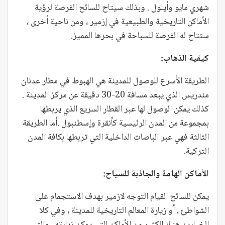
شهري مايو وأيلول . وبذلك سيتاح للسائح الفرصة لرؤية
الأماكن التاريخية والطبيعية في إزمير ، ومن ناحية أخرى ،
ستتاح له الفرصة للسباحة في بحرها المميز.
كيفية الذهاب:
الطريقة الأسرع للوصول للمدينة هي الهبوط في مطار عدنان
مندريس الذي يبعد مسافة 20-30 دقيقة عن مركز المدينة .
كذلك يمكن الوصول لها عبر القطار السريع الذي يربطها
بمجموعة من المدن الرئيسية كأنقرة وإسطنبول .أما الطريقة
الثالثة فهي عبر الباصات الداخلية التي تربطها بكافة المدن
التركية.
الأماكن الهامة والجاذبة للسياح:
يمكن للسائح القيام التوجه لازمير بهدف الاستجمام على
الشواطئ ، أو زيارة المعالم التاريخية للمدينة ، وفي كلا
الخيارين هناك الكثير من الأماكن التي يمكن زيارتها والتي