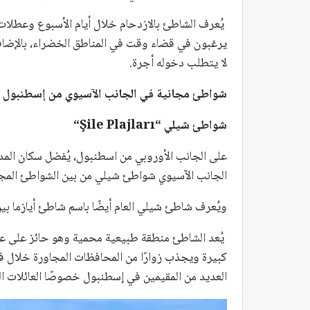
يُعرف الشاطئ بالازدحام خلال أيام الأسبوع وعطلات 
يرغبون في قضاء وقت في المناطق الخضراء، بالإضافة
لا يتطلب دخوله أجرة.
شواطئ مجانية في الجانب الآسيوي من إسطنبول
شواطئ شيلي “
Şile Plajları
“
على الجانب الأوروبي من اسطنبول، يُفضل سكان المد
الجانب الآسيوي شواطئ شيلي من بين الشواطئ المج
ويُعرف شاطئ شيلي العام أيضًا باسم شاطئ أيازما بين
يُعد الشاطئ منطقة طبيعية محمية وهو حائز على علم ا
كبيرة ويجذب زوارًا من المحافظات المجاورة خلال 
العديد من المقيمين في إسطنبول خصوصًا العائلات ال