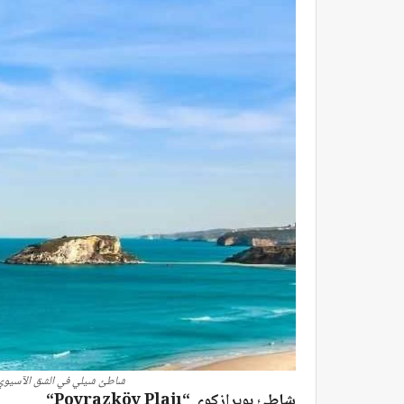
شاطئ شيلي في الشق الآسيوي 
شاطئ بويرازكوي “
Poyrazköy Plajı
“