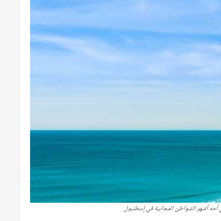
أحد أشهر الشواطئ المجانية في إسطنبول