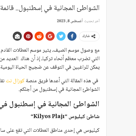
الشواطئ المجانية في إسطنبول.. قائمة بأجمل 9 منها في الجزئين الأور
آخر تحديث
أغسطس 8, 2023
شارك
مع وصول موسم الصيف، يثير موسم العطلات القادم ح
التي تضرب معظم أنحاء تركيا، إذ أن هناك العديد من 
يمكن للراغبين في التوقف عن ضجيج الحياة اليومية ل
في هذه المقالة التي أعدها فريق منصة
كوزال نت
نقل
الشواطئ المجانية في إسطنبول من أجلكم.
الشواطئ المجانية في إسطنبول في 
شاطئ كيليوس “
Kilyos Plajı
“
كيليوس هي إحدى مناطق العطلات التي تقع على ساحل