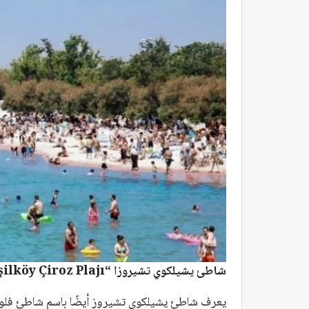
شاطئ يشيلكوي تشيروزا “Yeşilköy Çiroz Plajı”
يعرف شاطئ يشيلكوي تشيروز أيضًا باسم شاطئ فلوريا