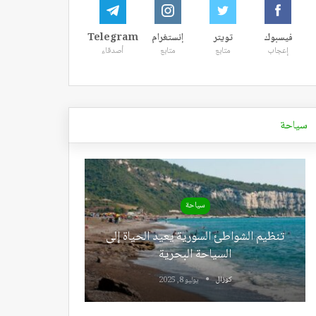
فيسبوك
تويتر
إنستغرام
Telegram
إعجاب
متابع
متابع
أصدقاء
سياحة
سياحة
تنظيم الشواطئ السورية يعيد الحياة إلى
السياحة البحرية
كوزال
يوليو 8, 2025