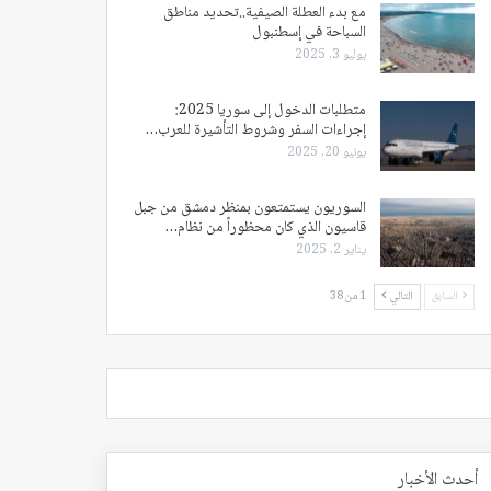
مع بدء العطلة الصيفية..تحديد مناطق
السباحة في إسطنبول
يوليو 3, 2025
متطلبات الدخول إلى سوريا 2025:
إجراءات السفر وشروط التأشيرة للعرب…
يونيو 20, 2025
السوريون يستمتعون بمنظر دمشق من جبل
قاسيون الذي كان محظوراً من نظام…
يناير 2, 2025
السابق
التالي
1 من 38
أحدث الأخبار