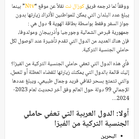
ووفقاً لما ترجمه فريق
كوزال نت
نقلاً عن موقع “
Ntv
” بينما
يبلغ عدد البلدان التي يمكن للمواطنين الأتراك زيارتها بدون
جواز السفر وفقط بواسطة بطاقة الهوية 4 دول هي :
جمهورية قبرص الشمالية وجورجيا وأذربيجان ومولدوفا،
فإن هناك العديد من الدول التي تقدم تأشيرة عند الوصول لكل
حاملي الجنسية التركية.
فأي هذه الدول التي تعفي حاملي الجنسية التركية من الفيزا؟
إليك قائمة بالدول التي يمكنك زيارتها للقضاء العطلة أو للعمل،
والتي تتمتع بسحر ثقافي فريد وجمال طبيعي، ويبلغ عددها
الإجمالي 99 دولة حول العالم وفق آخر تحديث لعام 2023-
2024…
أولا: الدول العربية التي تعفي حاملي
الجنسية التركية من الفيزا
البحرين