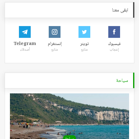
ابقى معنا
فيسبوك
تويتر
إنستغرام
Telegram
إعجاب
متابع
متابع
أصدقاء
سياحة
سياحة