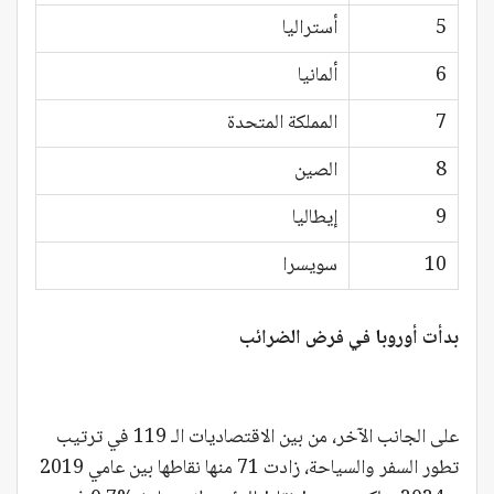
5
أستراليا
6
ألمانيا
7
المملكة المتحدة
8
الصين
9
إيطاليا
10
سويسرا
بدأت أوروبا في فرض الضرائب
على الجانب الآخر، من بين الاقتصاديات الـ 119 في ترتيب
تطور السفر والسياحة، زادت 71 منها نقاطها بين عامي 2019