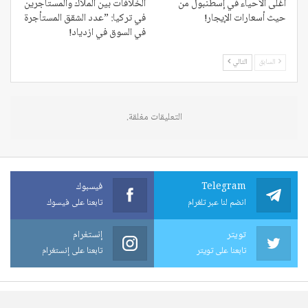
أغلى الأحياء في إسطنبول من
الخلافات بين الملاك والمستأجرين
حيث أسعارات الإيجار!
في تركيا: ”عدد الشقق المستأجرة
في السوق في ازدياد!
السابق
التالي
التعليقات مغلقة.
Telegram
فيسبوك
انضم لنا عبر تلغرام
تابعنا على فيسوك
تويتر
إنستغرام
تابعنا على تويتر
تابعنا على إنستغرام