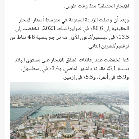
الإيجار الحقيقية منذ وقت طويل.
وبعد أن وصلت الزيادة السنوية في متوسط ​​أسعار الإيجار
الحقيقية إلى 86.6٪ في فبراير/شباط 2023، انخفضت إلى
13.5٪ في ديسمبر/كانون الأول مع تراجع بنسبة 4.8 نقاط من
نوفمبر/تشرين الثاني.
كما انخفضت عدد إعلانات الشقق للإيجار على مستوى البلاد
بنسبة 5.1٪ مقارنة بالشهر الماضي، و3.4٪ في إسطنبول،
و5.9٪ في أنقرة، و5.5٪ في إزمير.