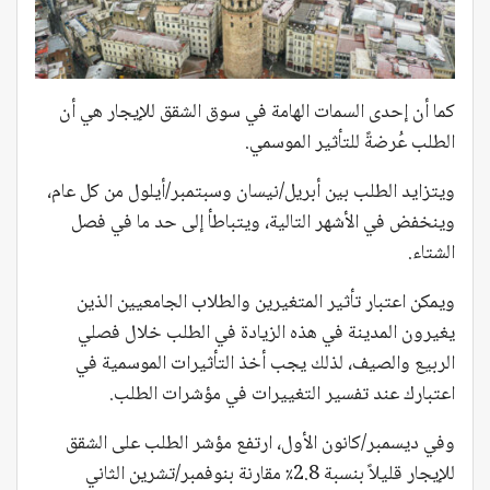
كما أن إحدى السمات الهامة في سوق الشقق للإيجار هي أن
الطلب عُرضةً للتأثير الموسمي.
ويتزايد الطلب بين أبريل/نيسان وسبتمبر/أيلول من كل عام،
وينخفض في الأشهر التالية، ويتباطأ إلى حد ما في فصل
الشتاء.
ويمكن اعتبار تأثير المتغيرين والطلاب الجامعيين الذين
يغيرون المدينة في هذه الزيادة في الطلب خلال فصلي
الربيع والصيف، لذلك يجب أخذ التأثيرات الموسمية في
اعتبارك عند تفسير التغييرات في مؤشرات الطلب.
وفي ديسمبر/كانون الأول، ارتفع مؤشر الطلب على الشقق
للإيجار قليلاً بنسبة 2.8٪ مقارنة بنوفمبر/تشرين الثاني