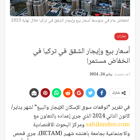
انخفاض عام في متوسط أسعار بيع وإيجار الشقق في تركيا خلال نهاية 2023
عقارات
أسعار بيع وإيجار الشقق في تركيا في
انخفاض مستمر!
آخر تحديث
يناير 24, 2024
شارك
في تقرير “توقعات سوق الإسكان للإيجار والبيع” لشهر يناير/
كانون الثاني 2024 الذي جرى إعداده بالتعاون مع
sahibinden.com
ومركز البحوث الاقتصادية
والاجتماعية بجامعة باهتشه شهير (BETAM)، جرى فحص