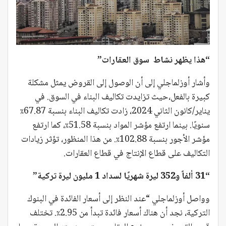
“هذا يظهر نشاط سوق العقارات”
وأشار أوزلماجلي إلى أن الوصول إلى القروض يمثل مشكلة
كبيرة بالفعل،حيث تزايدت تكاليف البناء في السوق. في
يناير/كانون الثاني 2024، زادت تكاليف البناء بنسبة 67.87٪
سنويًا. بينما ارتفع مؤشر المواد بنسبة 51.58٪، كما ارتفع
مؤشر الأجور بنسبة 102.88٪. من هذا المنظور، تؤثر زيادات
التكاليف على قطاع الإنتاج في قطاع العقارات.
“31 ألفاً و352 ليرة شهريًا لسداد 1 مليون ليرة تركية”
وواصل أوزلماجلي “عند النظر إلى أسعار الفائدة في البنوك
التركية، نجد أن هناك أسعار فائدة تبدأ من 2.95٪. تختلف