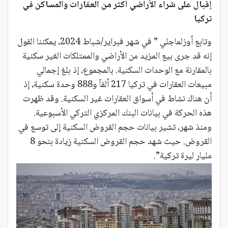
إقبال على شراء الأراضي أكثر من العقارات والمساكن في
تركيا
وتابع أوزلماجلي ” في شهر فبراير/شباط 2024، يمكننا القول
إنه قد جرى بيع المزيد من الأراضي والممتلكات الغير سكنية
بالمقارنة مع الوحدات السكنية. بالمجموع، إذ بلغ إجمالي
مبيعات العقارات في تركيا 217 ألفاً و888 وحدة سكنية، إذ
أن هناك نشاط في أسواق العقارات غير السكنية. وقد ظهرت
هذه الحركة في بيانات البنك المركزي التركي الأسبوعية.
ومنذ شهر، تشير بيانات حجم القروض السكنية إلى توسع في
القروض. حيث شهد حجم القروض السكنية زيادة بنحو 8
مليار ليرة تركية”.