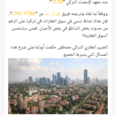
عنه معهد الإحصاء التركي “
TÜİK
“.
ووفقاً لما نقله وترجمه فريق
كوزال نت
عن “
CNN TÜRK
“،
فإن هناك نشاط نسبي في سوق العقارات في تركيا، على الرغم
من حدوث بعض التباطؤ في بعض الأحيان. فمتى ستتحسن
السوق العقارية؟
الخبير العقاري التركي مصطفى حكمت أوزلماجلي شرح هذه
المسائل التي يثيرها الجميع.