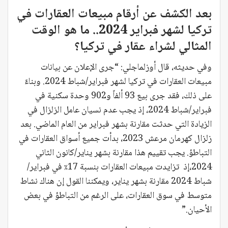
بعد الكشف عن أرقام مبيعات العقارات في
تركيا لشهر فبراير 2024.. ما هو الوقت
المثالي لشراء عقار في تركيا؟
وفي حديثه، قال أوزلماجلي: “جرى الإعلان عن بيانات
مبيعات العقارات في تركيا لشهر فبراير/شباط 2024. وبناءً
على ذلك، فقد جرى بيع 93 ألفاً و902 وحدة سكنية في
فبراير/شباط 2024، إذ يجب عدم نسيان عامل الزلزال في
الزيادة التي حدثت مقارنة بشهر فبراير من العام الماضي. بعد
زلزال كهرمان مرعش 2023، بدأت جميع أسواق العقارات في
التباطؤ. يجب تقييم هذا مقارنة بشهر يناير/كانون الثاني
2024،إذ تزايدت مبيعات العقارات بنسبة 17٪ في فبراير/
شباط 2024 مقارنة بشهر يناير، ويمكننا القول إن هناك نشاط
متوسط في سوق العقارات، على الرغم من التباطؤ في بعض
الأحيان.”