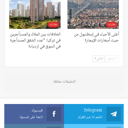
عقارات
عقارات
أغلى الأحياء في إسطنبول من
الخلافات بين الملاك والمستأجرين
حيث أسعارات الإيجار!
في تركيا: ”عدد الشقق المستأجرة
في السوق في ازدياد!
السابق
التالي
التعليقات مغلقة.
Telegram
فيسبوك
انضم لنا عبر تلغرام
تابعنا على فيسوك