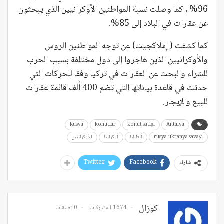
96% ، كما وصلت نسبة المواطنين الأوكرانيين الذي يبحثون
عن عقارات في البلاد إلى 85%.
كما كشفت ( إملاكجيت) عن توجه المواطنين الروس
والأوكرانيين الذين هاجروا إلى دول مختلفة بسبب الحرب
للشراء والبحث عن العقارات في تركيا وفقا للحركات التي
حدثت في قاعدة بياناتها التي تضم 400 ألف قائمة عقارات
للبيع والإيجار.
Rusya
konutlar
konut satışı
Antalya
rusya-ukranya savaşı
أنطاليا
أوكرانيا
الأوكرانيين
Twitter
Facebook
شارك
كوزال
1674 المشاركات
0 تعليقات