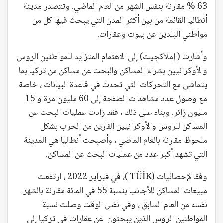
63 % مقارنة بنفس الشهر من العام الماضي. وتتصدر مدينة
أنطاليا القائمة من بين أكثر المدن التي يبحث فيها كل من
مواطني البلدين عن بيوت وعقارات.
وأشارت ( إملاكجيت) إلى الاهتمام المتزايد للمواطنين الروس
والأوكرانيين بشراء المساكن والبحث عن مساكن من تركيا بما
يتماشى مع التحركات التي تحدث في قاعدة البيانات ، خاصة
مع وصول عدد مشاهدات الصفحة إلى 60 مليون مرة و 15
مليون زائر. وبناء على ذلك ، فقد زادت عمليات البحث عن
المساكن للروس والأوكرانيين الفارين من الحرب بشكل
ملحوظ مقارنة بالعام الماضي ، وأصبحت أنطاليا هي المدينة
التي تشهد أكبر عدد من عمليات البحث عن المساكن.
وفقا لإحصائيات (TÜİK )، في فبراير 2022 ، ارتفعت
مبيعات المساكن للأجانب بنسبة 55 في المائة مقارنة بالشهر
نفسه من العام السابق ، وفي نفس الوقت وصلت نسبة
المواطنين الروس الذين يبحثون عن عقارات في تركيا إلى