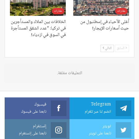
عقارات
عقارات
أغلى الأحياء في إسطنبول من
الخلافات بين الملاك والمستأجرين
حيث أسعارات الإيجار!
في تركيا: ”عدد الشقق المستأجرة
في السوق في ازدياد!
السابق
التالي
التعليقات مغلقة.
Telegram
فيسبوك
انضم لنا عبر تلغرام
تابعنا على فيسوك
تويتر
إنستغرام
تابعنا على تويتر
تابعنا على إنستغرام