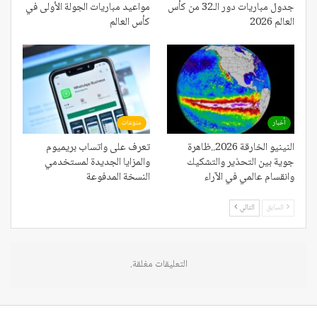
جدول مباريات دور الـ32 من كأس
مواعيد مباريات الجولة الأولى في
العالم 2026
كأس العالم
أخبار
منوعات
النينيو الخارقة 2026..ظاهرة
تعرف على واتساب بريميوم
جوية بين التحذير والتشكيك
والمزايا الجديدة لمستخدمي
وانقسام عالمي في الآراء
النسخة المدفوعة
السابق
التالي
التعليقات مغلقة.