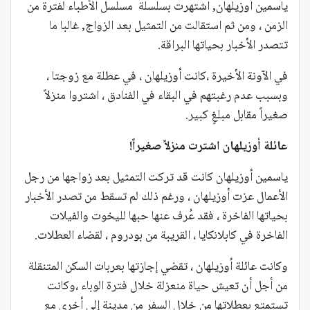
ياسمين أوزيلهان, اشتهرت بسلسلة مسلسل الأطباء لفترة من
الزمن ، ومن ثم استقالت من التمثيل بعد الزواج, غالبا ما
تتصدر الأخبار بحياتها البراقة.
في الآونة الأخيرة ،كانت أوزيلهان ، في عطلة مع زوجتا ،
وبسبب عدم رغبتهم في البقاء في الفنادق ، اشتروا منزلاً
صغيراً مقابل مبلغٍ كبير.
عائلة أوزيلهان اشترت منزلاً صغيراً!
ياسمين أوزيلهان كانت قد تركت التمثيل بعد زواجها من رجل
الأعمال عزت أوزيلهان ، ورغم ذلك لم تسقط من تصدر الأخبار
بحياتها الفاخرة ، فقد عُرف عنها حبها لليخوت والفيلات
الفاخرة في كابلانكايا ، القريبة من بودروم ، لقضاء العطلات.
وكانت عائلة أوزيلهان ، تقضي إجازتها بعربات السكن المتنقلة
من أجل أن تعيش حياة منعزلة خلال فترة الوباء ،وكانت
تستمتع بعطلاتها من خلال السفر من مدينة إلى أخرى مع