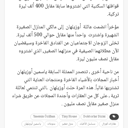
قوافلها السكنية التي اشتروها سابقا مقابل 400 ألف ليرة
تركية.
مؤخراً انضمت عائلة أوزيلهان إلى مالكي المنازل الصغيرة
الشهيرة واشترت واحداً منها مقابل حوالي 500 ألف ليرة.
تخلى الزوجان الاجتماعيان عن الفنادق الفاخرة وسيقضيان
الآن عطلاتهما الصيفية في منزلهما الصغير, الذي اشتروه
مقابل نصف مليون ليرة.
من ناحية أخرى ، تتصدر الممثلة السابقة ياسمين أوزيلهان
أخبار المجلات بالأشياء الفاخرة ومنتجات العناية التي
تشتريها غالباً. هذه المرة حلت أوزيلهان ،التي تنتمي لعائلة
ثرية ، على كل من العقارات وأجندة المجلات عن طريق شراء
منزل صغير مقابل نصف مليون .
Yasemin Özilhan
Tiny House
Doktorlar Dizisi
عقارات كوزال
مسلسل الأطباء
منزل صغير
منوعات
ياسمين أوزيلهان