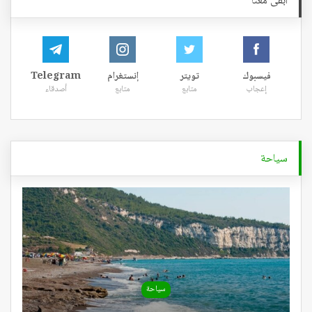
ابقى معنا
فيسبوك
تويتر
إنستغرام
Telegram
إعجاب
متابع
متابع
أصدقاء
سياحة
سياحة