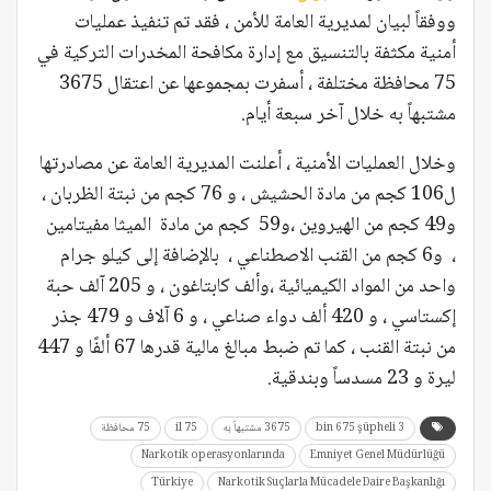
ووفقاً لبيان لمديرية العامة للأمن ، فقد تم تنفيذ عمليات
أمنية مكثفة بالتنسيق مع إدارة مكافحة المخدرات التركية في
75 محافظة مختلفة ، أسفرت بمجموعها عن اعتقال 3675
مشتبهاً به خلال آخر سبعة أيام.
وخلال العمليات الأمنية ، أعلنت المديرية العامة عن مصادرتها
ل106 كجم من مادة الحشيش ، و 76 كجم من نبتة الظربان ،
و49 كجم من الهيروين ،و59 كجم من مادة الميثا مفيتامين
، و6 كجم من القنب الاصطناعي ، بالإضافة إلى كيلو جرام
واحد من المواد الكيميائية ،وألف كابتاغون ، و 205 آلف حبة
إكستاسي ، و 420 ألف دواء صناعي ، و 6 آلاف و 479 جذر
من نبتة القنب ، كما تم ضبط مبالغ مالية قدرها 67 ألفًا و 447
ليرة و 23 مسدساً وبندقية.
3 bin 675 şüpheli
3675 مشتبهاً به
75 il
75 محافظة
Narkotik operasyonlarında
Emniyet Genel Müdürlüğü
Türkiye
Narkotik Suçlarla Mücadele Daire Başkanlığı