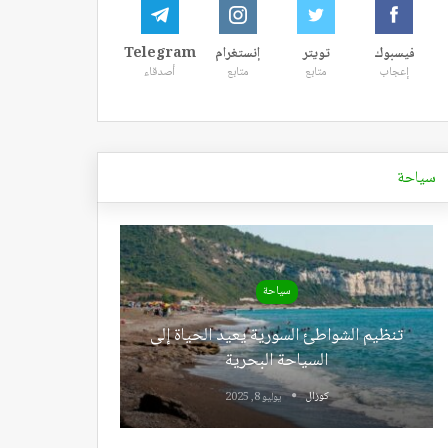
فيسبوك
تويتر
إنستغرام
Telegram
إعجاب
متابع
متابع
أصدقاء
سياحة
سياحة
تنظيم الشواطئ السورية يعيد الحياة إلى
السياحة البحرية
كوزال
يوليو 8, 2025