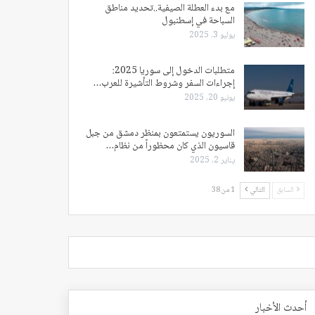
مع بدء العطلة الصيفية..تحديد مناطق
السباحة في إسطنبول
يوليو 3, 2025
متطلبات الدخول إلى سوريا 2025:
إجراءات السفر وشروط التأشيرة للعرب…
يونيو 20, 2025
السوريون يستمتعون بمنظر دمشق من جبل
قاسيون الذي كان محظوراً من نظام…
يناير 2, 2025
السابق
التالي
1 من 38
أحدث الأخبار