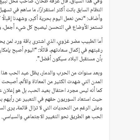
وفي هذا السياق، قال عرفة طحان، صاحب محل لبيع ا
النظام السابق باتت أكثر استقرارًا، ما ساهم في تسه
وأضاف: “نحن نعمل اليوم بحرية أكبر، وشهدنا إقبالًا ك
تستمر الأوضاع في التحسن ليصبح كل شيء أجمل، ونع
أما الطبيب مضر غزوي، الذي اشترى باقة ورد لمن يحب
رغبتهم في إكمال سعادتهم، قائلًا: “اليوم أصبح بإمكان
بأن مستقبل البلاد سيكون أفضل”.
وبعد سنوات من الحرب والدمار، يظل عيد الحب هذا ال
المدن التي شهدت الكثير من المعاناة والألم، أصبحت 
كما أنه ليس مجرد احتفال بعيد الحب، بل هو إعلان عن
حيث استعاد السوريون حقهم في التعبير عن رأيهم بح
وعلى الرغم من التحديات التي لا تزال قائمة، يرى ال
الحب هو الطريق نحو التغيير الاجتماعي والسياسي.