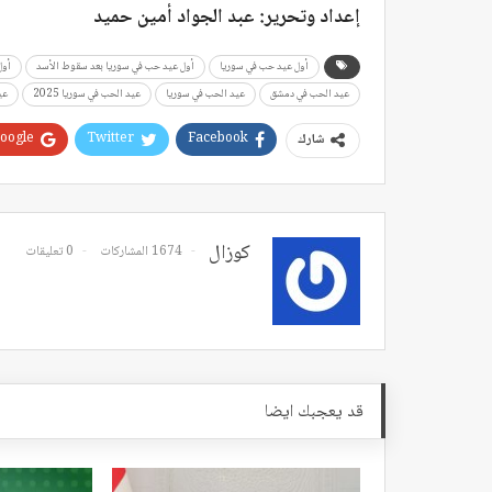
إعداد وتحرير: عبد الجواد أمين حميد
أول عيد حب في سوريا
أول عيد حب في سوريا بعد سقوط الأسد
أول
عيد الحب في دمشق
عيد الحب في سوريا
عيد الحب في سوريا 2025
عيد
oogle+
Twitter
Facebook
شارك
كوزال
1674 المشاركات
0 تعليقات
قد يعجبك ايضا