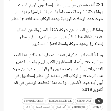
230 ألف شخص من و إلى مطار إسطنبول اليوم السبت
بـواقع 1422 رحلة ، مُحطماً بذلك رقمًا قياسيًا جديدًا من
حيث عدد الرحلات اليومية وعدد الركاب منذ افتتاح المطار.
وفقًا للبيان الصادر عن شركة İGA المسؤولة عن المطار،
فبعد إضافة عطلة 9 أيام إلى موسم الصيف ، فإن مطار
إسطنبول يشهد حركة واسعة لتنقل المسافرين.
ووفقاً للمصادر التركية ، فبعد التخطيط لانطلاق هذا العدد
من الرحلات وأعداد المسافرين الكبير ليوم واحد ، فتشير
التقديرات إلى أنه سيتم تحقيق رقم قياسي جديد من حيث
عدد الرحلات والركاب التي ستقام في مطار إسطنبول في
أول أيام عيد الأضحى ، وذلك منذ افتتاحه الرسمي في 29
أكتوبر 2018.
rekoru kırılması
istanbul havalimanı
günlük uçuş
Türkiye
yolcu sayısı
أخبار كوزال
الرحلات اليومية
تركيا