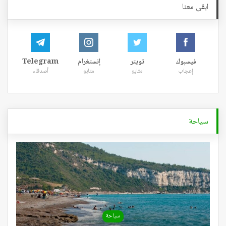
ابقى معنا
فيسبوك
تويتر
إنستغرام
Telegram
إعجاب
متابع
متابع
أصدقاء
سياحة
سياحة