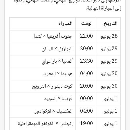
طريقها إلى دور الـ16، ثم ربع النهائي، ونصف النهائي، وصولًا
إلى المباراة النهائية.
التاريخ
الوقت
المباراة
28 يونيو
22:00
جنوب أفريقيا × كندا
29 يونيو
20:00
البرازيل × اليابان
29 يونيو
23:30
ألمانيا × باراغواي
30 يونيو
04:00
هولندا × المغرب
30 يونيو
20:00
كوت ديفوار × النرويج
1 يوليو
00:00
فرنسا × السويد
1 يوليو
04:00
المكسيك × الإكوادور
1 يوليو
19:00
إنجلترا × الكونغو الديمقراطية