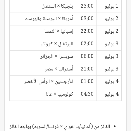
1 يوليو
23:00
بلجيكا × السنغال
2 يوليو
03:00
أمريكا × البوسنة والهرسك
2 يوليو
22:00
إسبانيا × النمسا
3 يوليو
02:00
البرتغال × كرواتيا
3 يوليو
06:00
سويسرا × الجزائر
3 يوليو
21:00
أستراليا × مصر
4 يوليو
01:00
الأرجنتين × الرأس الأخضر
4 يوليو
04:30
كولومبيا × غانا
الفائز من (ألمانيا/باراغواي × فرنسا/السويد) يواجه الفائز