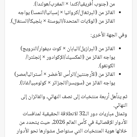
من (جنوب أفريقيا/كندا × المغرب/هولندا).
الفائز من (البرتغال/كرواتيا × إسبانيا/النمسا) يواجه
الفائز من (الولايات المتحدة/البوسنة × بلجيكا/السنغال).
وفي الجهة الأخرى:
الفائز من (البرازيل/اليابان × كوت ديفوار/النرويج)
يواجه الفائز من (المكسيك/الإكوادور × إنجلترا/
الكونغو).
الفائز من (الأرجنتين/الرأس الأخضر × أستراليا/مصر)
يواجه الفائز من (سويسرا/الجزائر × كولومبيا/غانا).
ثم يتأهل أربعة منتخبات إلى نصف النهائي، والفائزان إلى
النهائي.
وتمثل مباريات دور الـ32 الانطلاقة الحقيقية لمنافسات
الأدوار الإقصائية في كأس العالم 2026، حيث يتحدد من
خلالها هوية المنتخبات التي ستواصل مشوارها نحو الأدوار