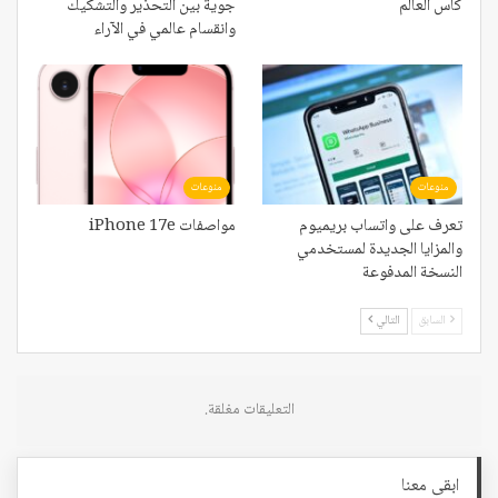
كأس العالم
جوية بين التحذير والتشكيك
وانقسام عالمي في الآراء
منوعات
منوعات
تعرف على واتساب بريميوم
مواصفات iPhone 17e
والمزايا الجديدة لمستخدمي
النسخة المدفوعة
السابق
التالي
التعليقات مغلقة.
ابقى معنا