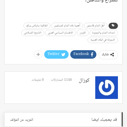
للصراع والتنافس؟
أهل الشام قادمون
أهمية بلاد الشام للمسلمين
اتفاقية سايكس بيكو
احداث الشام والجزيرة
الإردن
الانقسام السياسي العربي
التاريخ الإسلامي
التجزئة في البلاد العربية
Twitter
Facebook
شارك
كوزال
1146 المشاركات
0 تعليقات
قد يعجبك ايضا
المزيد عن المؤلف