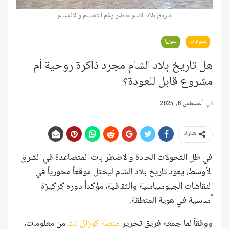
تاريخ بلاد الشام حاضر رغم التقسيم والانقسام
منوعات
سوريا
هل تاريخ بلاد الشام مجرد ذاكرة روحية أم
مشروع قابل للعودة؟
في
أغسطس 6, 2025
شارك
في ظل التحولات الحادة والاضطرابات المتصاعدة في الشرق
الأوسط، يعود تاريخ بلاد الشام ليحتل موقعاً محورياً في
النقاشات الجيوسياسية والثقافية، مؤكداً دوره كركيزة
أساسية في هوية المنطقة.
ووفقاً لما جمعه فريق تحرير
منصة كوزال نت
من معلومات
،