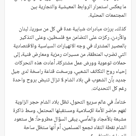
ما يعكس استمرار الروابط المعيشية والتجارية بين
المجتمعات المحلية.
كذلك، برزت مبادرات شبابية عدة في كل من سوريا، لبنان
والأردن، ركزت على التضامن مع فلسطين، وعلى التذكير
بالمصير المشترك في وجه الانهيارات السياسية والاقتصادية
التي تضرب المنطقة، من مسيرات رمزية ومعارض فنية، إلى
حملات توعوية وورش عمل مشتركة، أعادت هذه التحركات
إحياء روح التكاتف الشعبي، ورسخت قناعة راسخة لدى جيل
جديد بأن الشعوب في بلاد الشام لا تزال تنبض بروح واحدة
رغم كل التحديات.
ختاماً، في عالم سريع التحول، تظل بلاد الشام حجر الزاوية
لفهم حاضر الأمة الإسلامية ومستقبلها المحتمل، وسط ذاكرة
مشبعة بالأمجاد والمآسي، يبقى السؤال مطروحاً: هل ستعود
الشام نقطة التقاء تجمع المسلمين، أم أنها ستظل ساحة