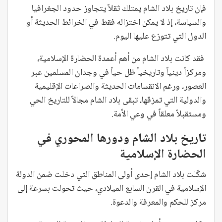
فإن تاريخ بلاد الشام يمتلك ثقلاً يتجاوز حدود الجغرافيا
والسياسة، إذ لا يمكن اختزاله فقط في الخرائط الحديثة أو
الدول التي تتوزع عليها اليوم.
فقد كانت بلاد الشام من أهم أعمدة الحضارة الإسلامية،
ومركزاً دينياً وتاريخياً ظل حياً في وجدان المسلمين عبر
العصور،
ورغم الانقسامات الحديثة والصراعات الإقليمية
والدولية التي تمزقها، تبقى بلاد الشام مجالاً للتاريخ الحي
ومستقبلاً معلقاً في وعي الأمة.
تاريخ بلاد الشام ودورها المحوري في
الحضارة الإسلامية
شكّلت بلاد الشام إحدى أولى المناطق التي دخلت ضمن الدولة
الإسلامية في القرن السابع الميلادي، حيث تحولت بسرعة إلى
مركز للحكم والمعرفة والدعوة.