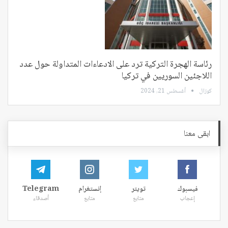
رئاسة الهجرة التركية ترد على الادعاءات المتداولة حول عدد
اللاجئين السوريين في تركيا
كوزال
أغسطس 21, 2024
ابقى معنا
فيسبوك
تويتر
إنستغرام
Telegram
إعجاب
متابع
متابع
أصدقاء