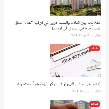
الخلافات بين الملاك والمستأجرين في تركيا: ”عدد الشقق
المستأجرة في السوق في ازدياد!
كوزال
أكتوبر 17, 2024
عقارات
العثور على منازل للإيجار في تركيا مَهمةٌ شِبهُ مستحيلة!
كوزال
يوليو 16, 2024
عقارات