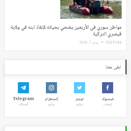
مواطن سوري في الأربعين يضحي بحياته لإنقاذ ابنه في ولاية
قيصري التركية
EDITOR4
يوليو 7, 2026
ابقى معنا
فيسبوك
تويتر
إنستغرام
Telegram
إعجاب
متابع
متابع
أصدقاء