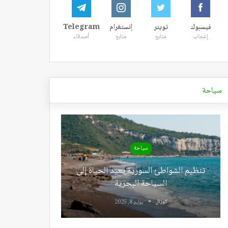
فيسبوك
تويتر
إنستغرام
Telegram
إعجاب
متابع
متابع
أصدقاء
سياحة
سياحة
تنظيم الشواطئ السورية يعيد الحياة إلى
السياحة البحرية
كوزال
يوليو 8, 2025