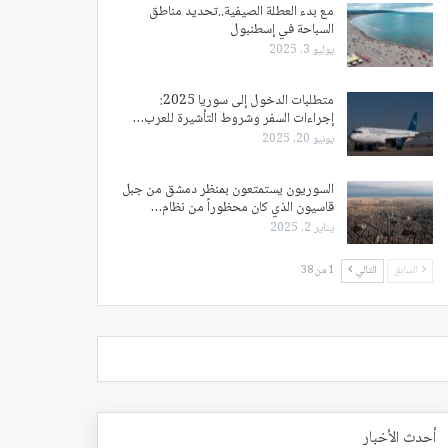
مع بدء العطلة الصيفية..تحديد مناطق
السباحة في إسطنبول
يوليو 3, 2025
متطلبات الدخول إلى سوريا 2025:
إجراءات السفر وشروط التأشيرة للعرب…
يونيو 20, 2025
السوريون يستمتعون بمنظر دمشق من جبل
قاسيون الذي كان محظوراً من نظام…
يناير 2, 2025
السابق
التالي
1 من 38
أحدث الأخبار