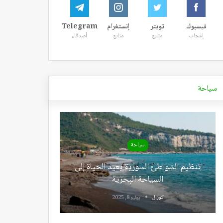
فيسبوك
تويتر
إنستغرام
Telegram
إعجاب
متابع
متابع
أصدقاء
سياحة
سياحة
تنظيم الشواطئ السورية يعيد الحياة إلى
السياحة البحرية
كوزال
يوليو 8, 2025