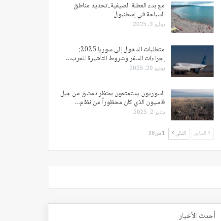
مع بدء العطلة الصيفية..تحديد مناطق
السباحة في إسطنبول
يوليو 3, 2025
متطلبات الدخول إلى سوريا 2025:
إجراءات السفر وشروط التأشيرة للعرب…
يونيو 20, 2025
السوريون يستمتعون بمنظر دمشق من جبل
قاسيون الذي كان محظوراً من نظام…
يناير 2, 2025
السابق
التالي
1 من 38
أحدث الأخبار