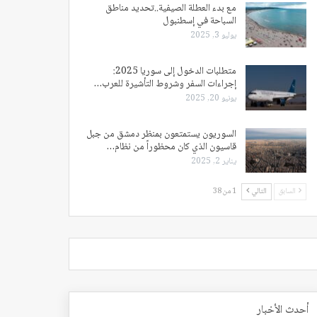
مع بدء العطلة الصيفية..تحديد مناطق
السباحة في إسطنبول
يوليو 3, 2025
متطلبات الدخول إلى سوريا 2025:
إجراءات السفر وشروط التأشيرة للعرب…
يونيو 20, 2025
السوريون يستمتعون بمنظر دمشق من جبل
قاسيون الذي كان محظوراً من نظام…
يناير 2, 2025
السابق
التالي
1 من 38
أحدث الأخبار