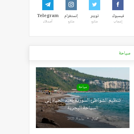
فيسبوك
تويتر
إنستغرام
Telegram
إعجاب
متابع
متابع
أصدقاء
سياحة
سياحة
تنظيم الشواطئ السورية يعيد الحياة إلى
السياحة البحرية
كوزال
يوليو 8, 2025