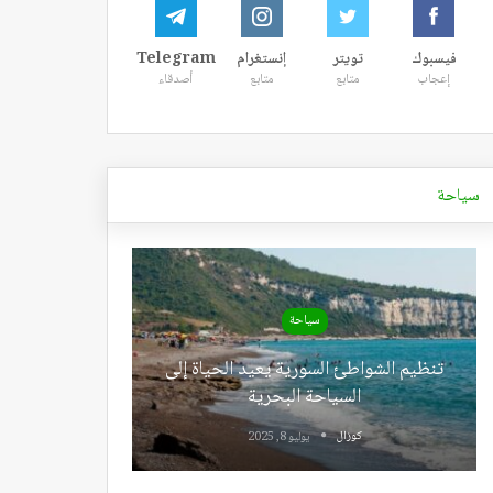
فيسبوك
تويتر
إنستغرام
Telegram
إعجاب
متابع
متابع
أصدقاء
سياحة
سياحة
تنظيم الشواطئ السورية يعيد الحياة إلى
السياحة البحرية
كوزال
يوليو 8, 2025