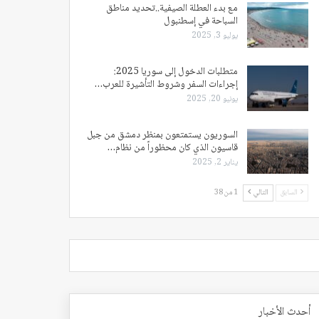
مع بدء العطلة الصيفية..تحديد مناطق
السباحة في إسطنبول
يوليو 3, 2025
متطلبات الدخول إلى سوريا 2025:
إجراءات السفر وشروط التأشيرة للعرب…
يونيو 20, 2025
السوريون يستمتعون بمنظر دمشق من جبل
قاسيون الذي كان محظوراً من نظام…
يناير 2, 2025
السابق
التالي
1 من 38
أحدث الأخبار