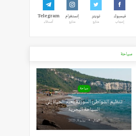
فيسبوك
تويتر
إنستغرام
Telegram
إعجاب
متابع
متابع
أصدقاء
سياحة
سياحة
تنظيم الشواطئ السورية يعيد الحياة إلى
السياحة البحرية
كوزال
يوليو 8, 2025