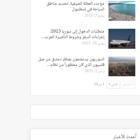
مع بدء العطلة الصيفية..تحديد مناطق
السباحة في إسطنبول
يوليو 3, 2025
متطلبات الدخول إلى سوريا 2025:
إجراءات السفر وشروط التأشيرة للعرب…
يونيو 20, 2025
السوريون يستمتعون بمنظر دمشق من جبل
قاسيون الذي كان محظوراً من نظام…
يناير 2, 2025
السابق
التالي
1 من 38
أحدث الأخبار