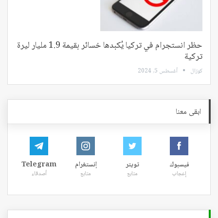
حظر انستجرام في تركيا يُكبدها خسائر بقيمة 1.9 مليار ليرة
تركية
كوزال
أغسطس 5, 2024
ابقى معنا
فيسبوك
تويتر
إنستغرام
Telegram
إعجاب
متابع
متابع
أصدقاء