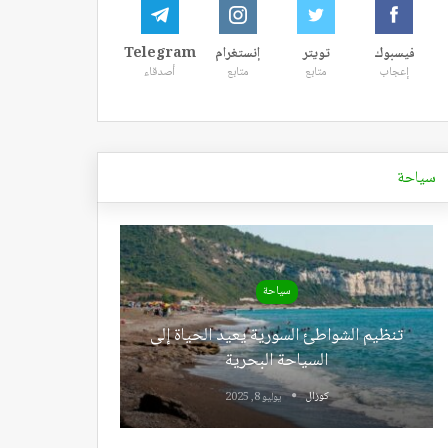
فيسبوك
تويتر
إنستغرام
Telegram
إعجاب
متابع
متابع
أصدقاء
سياحة
سياحة
تنظيم الشواطئ السورية يعيد الحياة إلى
السياحة البحرية
كوزال
يوليو 8, 2025