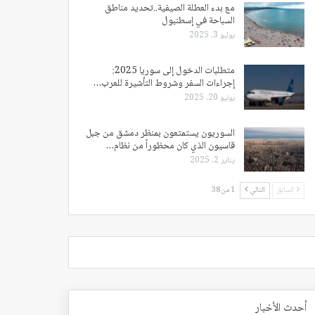
مع بدء العطلة الصيفية..تحديد مناطق
السباحة في إسطنبول
يوليو 3, 2025
متطلبات الدخول إلى سوريا 2025:
إجراءات السفر وشروط التأشيرة للعرب…
يونيو 20, 2025
السوريون يستمتعون بمنظر دمشق من جبل
قاسيون الذي كان محظوراً من نظام…
يناير 2, 2025
السابق
التالي
1 من 38
أحدث الأخبار