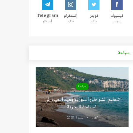
فيسبوك
تويتر
إنستغرام
Telegram
إعجاب
متابع
متابع
أصدقاء
سياحة
سياحة
تنظيم الشواطئ السورية يعيد الحياة إلى
السياحة البحرية
كوزال
يوليو 8, 2025