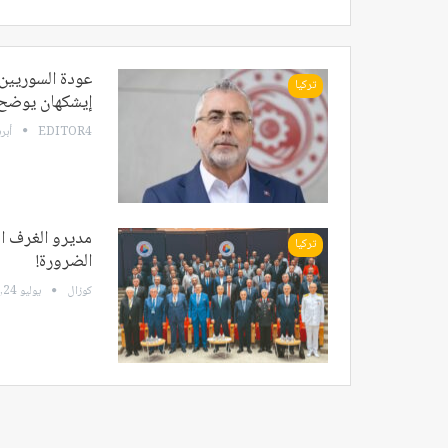
عودة السوريين 
تركيا
إيشكهان يوضح
EDITOR4
أبريل 4
مديرو الغرف ال
تركيا
الضرورة!
كوزال
يوليو 24, 2024