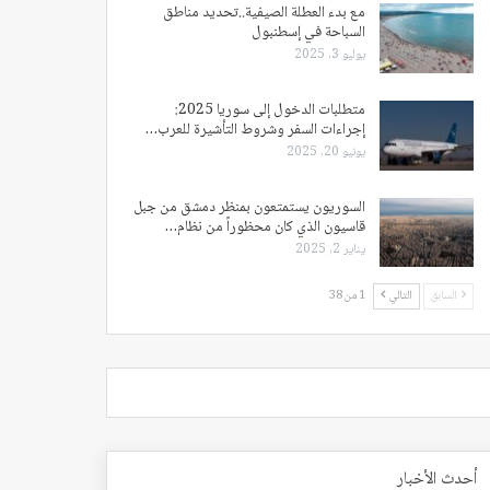
مع بدء العطلة الصيفية..تحديد مناطق
السباحة في إسطنبول
يوليو 3, 2025
متطلبات الدخول إلى سوريا 2025:
إجراءات السفر وشروط التأشيرة للعرب…
يونيو 20, 2025
السوريون يستمتعون بمنظر دمشق من جبل
قاسيون الذي كان محظوراً من نظام…
يناير 2, 2025
السابق
التالي
1 من 38
أحدث الأخبار