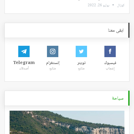
كوزال
يوليو 26, 2022
ابقى معنا
فيسبوك
تويتر
إنستغرام
Telegram
إعجاب
متابع
متابع
أصدقاء
سياحة