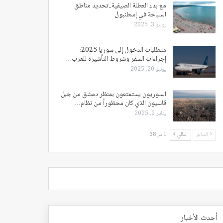
مع بدء العطلة الصيفية..تحديد مناطق
السباحة في إسطنبول
يوليو 3, 2025
متطلبات الدخول إلى سوريا 2025:
إجراءات السفر وشروط التأشيرة للعرب…
يونيو 20, 2025
السوريون يستمتعون بمنظر دمشق من جبل
قاسيون الذي كان محظوراً من نظام…
يناير 2, 2025
السابق
التالي
1 من 38
أحدث الأخبار