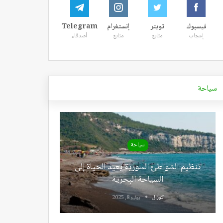
فيسبوك
تويتر
إنستغرام
Telegram
إعجاب
متابع
متابع
أصدقاء
سياحة
سياحة
تنظيم الشواطئ السورية يعيد الحياة إلى
السياحة البحرية
كوزال
يوليو 8, 2025