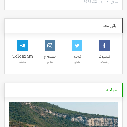
كوزال
يناير 23, 2023
ابقى معنا
فيسبوك
تويتر
إنستغرام
Telegram
إعجاب
متابع
متابع
أصدقاء
سياحة