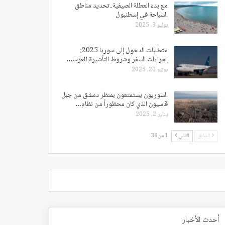
مع بدء العطلة الصيفية..تحديد مناطق
السباحة في إسطنبول
يوليو 3, 2025
متطلبات الدخول إلى سوريا 2025:
إجراءات السفر وشروط التأشيرة للعرب…
يونيو 20, 2025
السوريون يستمتعون بمنظر دمشق من جبل
قاسيون الذي كان محظوراً من نظام…
يناير 2, 2025
السابق
التالي
1 من 38
أحدث الأخبار