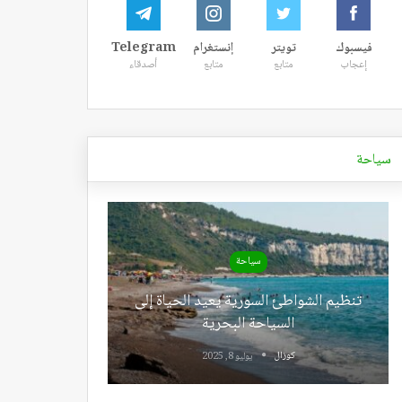
فيسبوك
تويتر
إنستغرام
Telegram
إعجاب
متابع
متابع
أصدقاء
سياحة
سياحة
تنظيم الشواطئ السورية يعيد الحياة إلى
السياحة البحرية
كوزال
يوليو 8, 2025