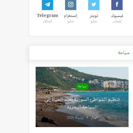
فيسبوك
تويتر
إنستغرام
Telegram
إعجاب
متابع
متابع
أصدقاء
سياحة
سياحة
تنظيم الشواطئ السورية يعيد الحياة إلى
السياحة البحرية
كوزال
يوليو 8, 2025