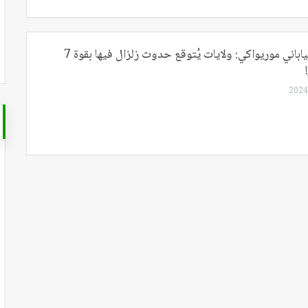
خبير الزلازل الياباني موريواكي: ولايات يُتوقع حدوث زلزال فيها بقوة 7