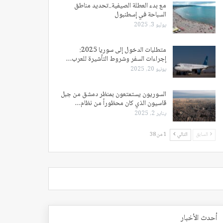
مع بدء العطلة الصيفية..تحديد مناطق
السباحة في إسطنبول
يوليو 3, 2025
متطلبات الدخول إلى سوريا 2025:
إجراءات السفر وشروط التأشيرة للعرب…
يونيو 20, 2025
السوريون يستمتعون بمنظر دمشق من جبل
قاسيون الذي كان محظوراً من نظام…
يناير 2, 2025
السابق
التالي
1 من 38
أحدث الأخبار