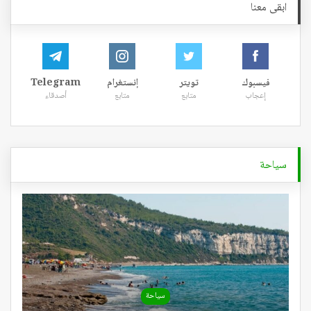
ابقى معنا
فيسبوك
تويتر
إنستغرام
Telegram
إعجاب
متابع
متابع
أصدقاء
سياحة
سياحة