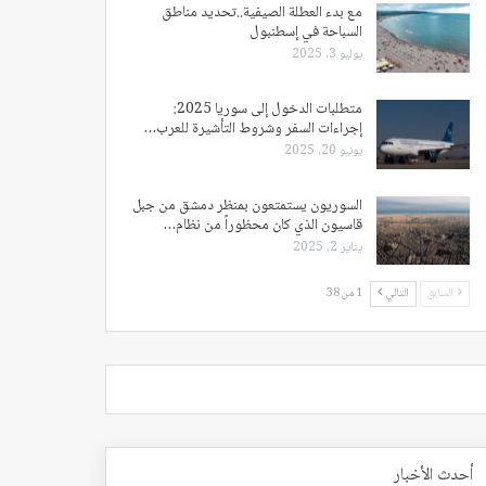
مع بدء العطلة الصيفية..تحديد مناطق
السباحة في إسطنبول
يوليو 3, 2025
متطلبات الدخول إلى سوريا 2025:
إجراءات السفر وشروط التأشيرة للعرب…
يونيو 20, 2025
السوريون يستمتعون بمنظر دمشق من جبل
قاسيون الذي كان محظوراً من نظام…
يناير 2, 2025
السابق
التالي
1 من 38
أحدث الأخبار