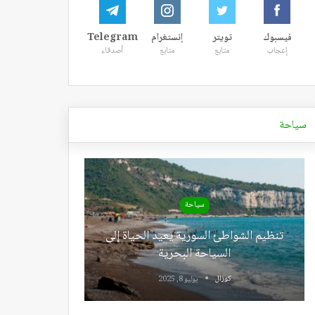
فيسبوك
تويتر
إنستغرام
Telegram
إعجاب
متابع
متابع
أصدقاء
سياحة
سياحة
تنظيم الشواطئ السورية يعيد الحياة إلى
السياحة البحرية
كوزال
يوليو 8, 2025