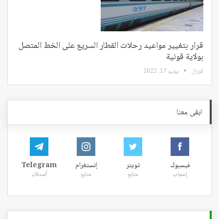
قرار بتغيير مواعيد رحلات القطار السريع على الخط المتصل
بولاية قونية
كوزال
يونيو 17, 2022
ابقى معنا
فيسبوك
تويتر
إنستغرام
Telegram
إعجاب
متابع
متابع
أصدقاء